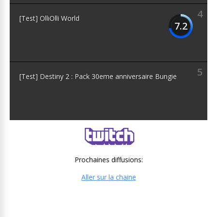
4
[Test] OlliOlli World
7.2
5
[Test] Destiny 2 : Pack 30eme anniversaire Bungie
Prochaines diffusions:
Aller sur la chaine