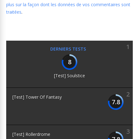
plus sur la façon dont les données de vos commentaires sont
traitées
.
1
DERNIERS TESTS
8
[Test] Soulstice
2
[Test] Tower Of Fantasy
7.8
3
[Test] Rollerdrome