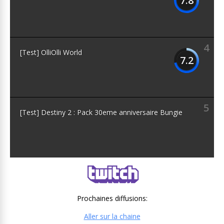
7.8
4
[Test] OlliOlli World
7.2
5
[Test] Destiny 2 : Pack 30eme anniversaire Bungie
Prochaines diffusions:
Aller sur la chaine