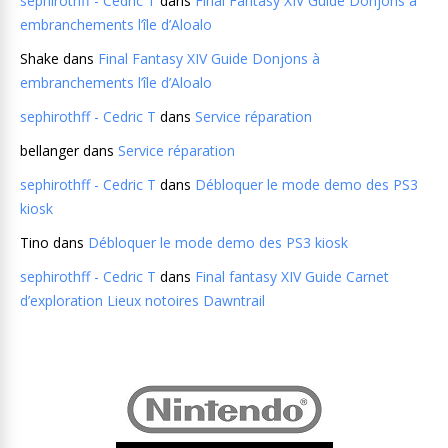
sephirothff - Cedric T
dans
Final Fantasy XIV Guide Donjons à
embranchements l’île d’Aloalo
Shake
dans
Final Fantasy XIV Guide Donjons à
embranchements l’île d’Aloalo
sephirothff - Cedric T
dans
Service réparation
bellanger
dans
Service réparation
sephirothff - Cedric T
dans
Débloquer le mode demo des PS3
kiosk
Tino
dans
Débloquer le mode demo des PS3 kiosk
sephirothff - Cedric T
dans
Final fantasy XIV Guide Carnet
d’exploration Lieux notoires Dawntrail