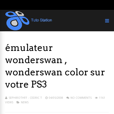
émulateur
wonderswan ,
wonderswan color sur
votre PS3
SEPHIROTHFF - CEDRIC T
04/05/2008
NO COMMENTS
1161
VIEWS
NEWS