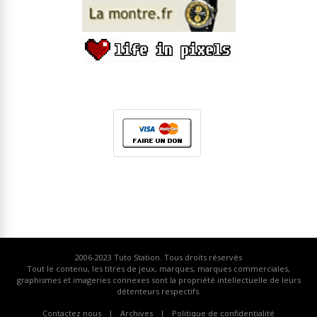
2006-2023
Tuto Station
. Tous droits réservés
Tout le contenu, les titres de jeux, marques, marques commerciales,
graphismes et imageries connexes sont la propriété intellectuelle de leurs
détenteurs respectifs.
Contactez nous
Archives
Politique de confidentialité