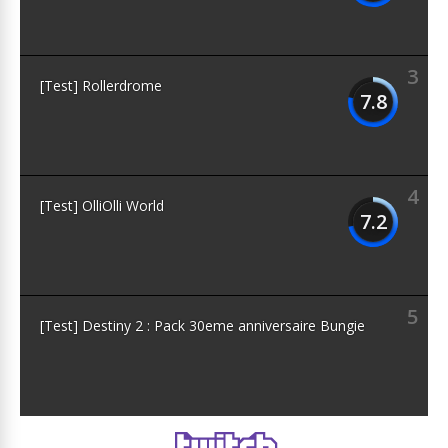
3
[Test] Rollerdrome
7.8
4
[Test] OlliOlli World
7.2
5
[Test] Destiny 2 : Pack 30eme anniversaire Bungie