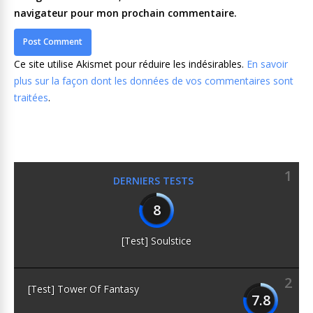
navigateur pour mon prochain commentaire.
Ce site utilise Akismet pour réduire les indésirables.
En savoir
plus sur la façon dont les données de vos commentaires sont
traitées
.
1
DERNIERS TESTS
8
[Test] Soulstice
2
[Test] Tower Of Fantasy
7.8