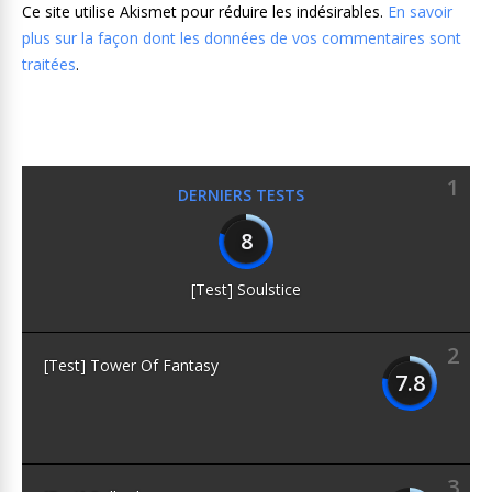
Ce site utilise Akismet pour réduire les indésirables.
En savoir
plus sur la façon dont les données de vos commentaires sont
traitées
.
1
DERNIERS TESTS
8
[Test] Soulstice
2
[Test] Tower Of Fantasy
7.8
3