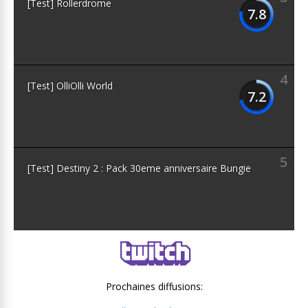
[Test] Rollerdrome
7.8
4
[Test] OlliOlli World
7.2
5
[Test] Destiny 2 : Pack 30eme anniversaire Bungie
Prochaines diffusions: