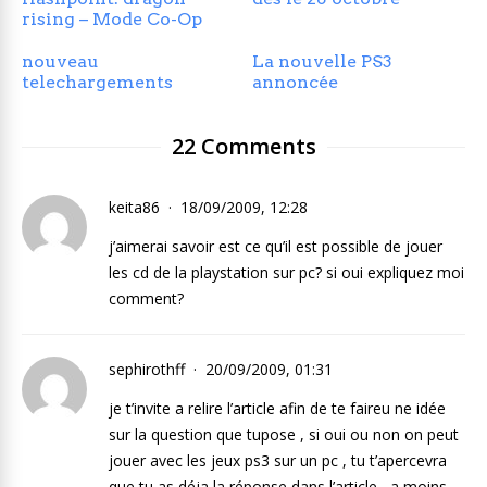
rising – Mode Co-Op
nouveau
La nouvelle PS3
telechargements
annoncée
22 Comments
keita86
18/09/2009, 12:28
j’aimerai savoir est ce qu’il est possible de jouer
les cd de la playstation sur pc? si oui expliquez moi
comment?
sephirothff
20/09/2009, 01:31
je t’invite a relire l’article afin de te faireu ne idée
sur la question que tupose , si oui ou non on peut
jouer avec les jeux ps3 sur un pc , tu t’apercevra
que tu as déja la réponse dans l’article , a moins