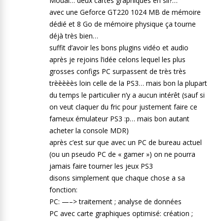
Mouai… deux cartes graphiques en sli?…
avec une Geforce GT220 1024 MB de mémoire
dédié et 8 Go de mémoire physique ça tourne
déjà très bien…
suffit d’avoir les bons plugins vidéo et audio
après je rejoins l’idée celons lequel les plus
grosses configs PC surpassent de très très
trèèèèès loin celle de la PS3… mais bon la plupart
du temps le particulier n’y a aucun intérêt (sauf si
on veut claquer du fric pour justement faire ce
fameux émulateur PS3 :p… mais bon autant
acheter la console MDR)
après c’est sur que avec un PC de bureau actuel
(ou un pseudo PC de « gamer ») on ne pourra
jamais faire tourner les jeux PS3
disons simplement que chaque chose a sa
fonction:
PC: —–> traitement ; analyse de données
PC avec carte graphiques optimisé: création ;