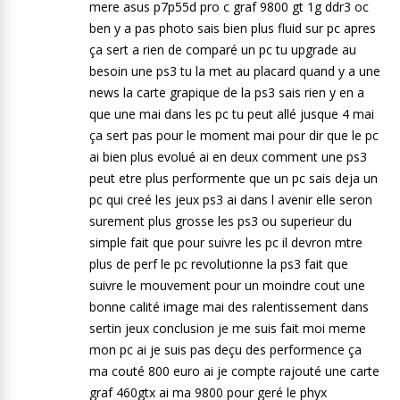
mere asus p7p55d pro c graf 9800 gt 1g ddr3 oc
ben y a pas photo sais bien plus fluid sur pc apres
ça sert a rien de comparé un pc tu upgrade au
besoin une ps3 tu la met au placard quand y a une
news la carte grapique de la ps3 sais rien y en a
que une mai dans les pc tu peut allé jusque 4 mai
ça sert pas pour le moment mai pour dir que le pc
ai bien plus evolué ai en deux comment une ps3
peut etre plus performente que un pc sais deja un
pc qui creé les jeux ps3 ai dans l avenir elle seron
surement plus grosse les ps3 ou superieur du
simple fait que pour suivre les pc il devron mtre
plus de perf le pc revolutionne la ps3 fait que
suivre le mouvement pour un moindre cout une
bonne calité image mai des ralentissement dans
sertin jeux conclusion je me suis fait moi meme
mon pc ai je suis pas deçu des performence ça
ma couté 800 euro ai je compte rajouté une carte
graf 460gtx ai ma 9800 pour geré le phyx