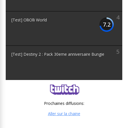
4
[Test] OlliOlli World
7.2
5
[Test] Destiny 2 : Pack 30eme anniversaire Bungie
Prochaines diffusions:
Aller sur la chaine