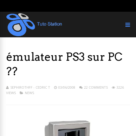
émulateur PS3 sur PC
??
SEPHIROTHFF - CEDRIC T
03/06/2008
22 COMMENTS
3226
VIEWS
NEWS