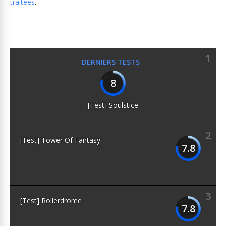
traitées
.
1
DERNIERS TESTS
8
[Test] Soulstice
2
[Test] Tower Of Fantasy
7.8
3
[Test] Rollerdrome
7.8