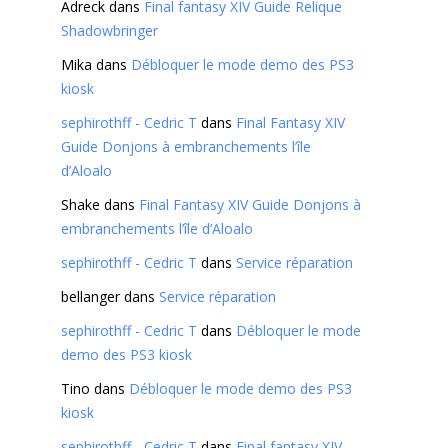
Adreck
dans
Final fantasy XIV Guide Relique
Shadowbringer
Mika
dans
Débloquer le mode demo des PS3
kiosk
sephirothff - Cedric T
dans
Final Fantasy XIV
Guide Donjons à embranchements l’île
d’Aloalo
Shake
dans
Final Fantasy XIV Guide Donjons à
embranchements l’île d’Aloalo
sephirothff - Cedric T
dans
Service réparation
bellanger
dans
Service réparation
sephirothff - Cedric T
dans
Débloquer le mode
demo des PS3 kiosk
Tino
dans
Débloquer le mode demo des PS3
kiosk
sephirothff - Cedric T
dans
Final fantasy XIV