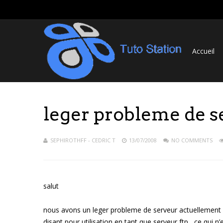
Accueil
leger probleme de s
SEPHIROTHFF - CEDRIC T
13/07/2008
NO COMMENTS
salut
nous avons un leger probleme de serveur actuellement , 
disant pour utilisation en tant que serveur ftp , ce qui n