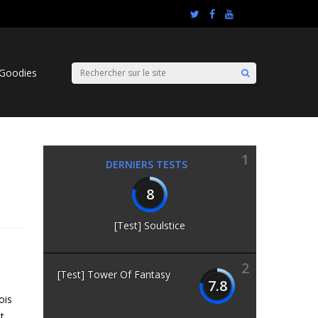
Goodies
1
DERNIERS TESTS
8
[Test] Soulstice
2
[Test] Tower Of Fantasy
7.8
ois
t