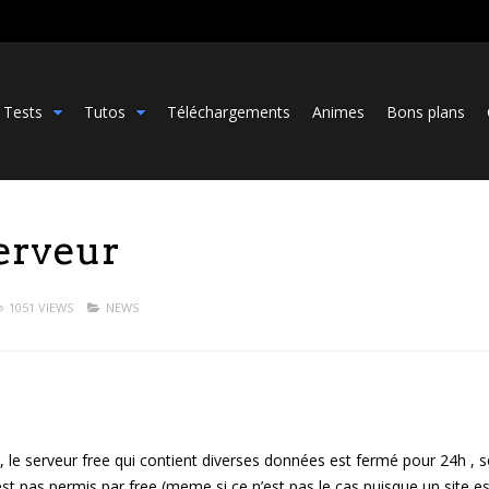
Tests
Tutos
Téléchargements
Animes
Bons plans
erveur
1051 VIEWS
NEWS
le serveur free qui contient diverses données est fermé pour 24h , s
’est pas permis par free (meme si ce n’est pas le cas puisque un site es