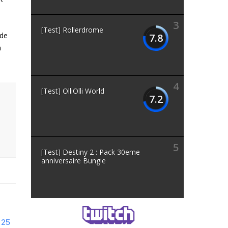
3
[Test] Rollerdrome
 de
7.8
n
4
[Test] OlliOlli World
7.2
5
[Test] Destiny 2 : Pack 30eme
anniversaire Bungie
 25