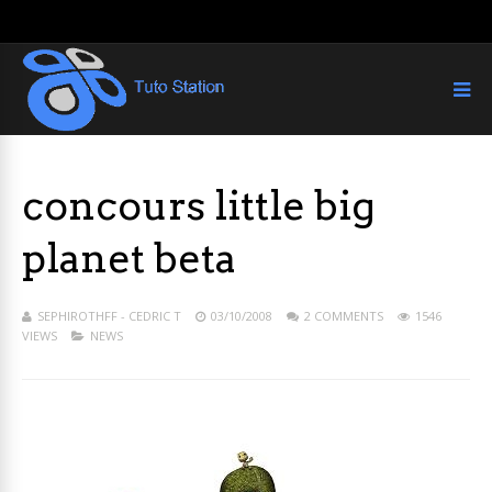
concours little big
planet beta
SEPHIROTHFF - CEDRIC T
03/10/2008
2 COMMENTS
1546
VIEWS
NEWS