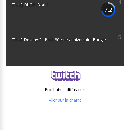
4
[Test] OlliOlli World
7.2
5
[Test] Destiny 2 : Pack 30eme anniversaire Bungie
Prochaines diffusions:
Aller sur la chaine