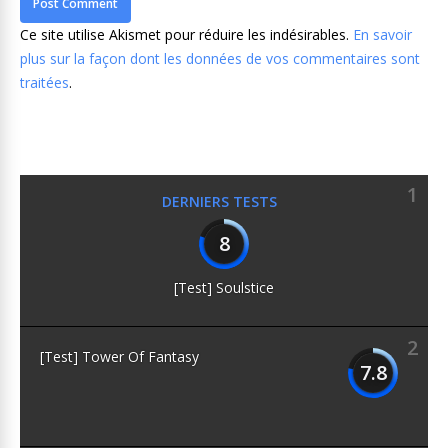
Ce site utilise Akismet pour réduire les indésirables.
En savoir
plus sur la façon dont les données de vos commentaires sont
traitées
.
1
DERNIERS TESTS
8
[Test] Soulstice
2
[Test] Tower Of Fantasy
7.8