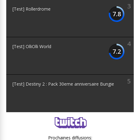
3
[Test] Rollerdrome
7.8
4
[Test] OlliOlli World
7.2
5
[Test] Destiny 2 : Pack 30eme anniversaire Bungie
Prochaines diffusions: