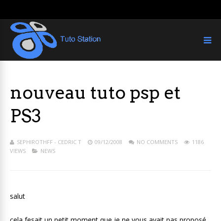
nouveau tuto psp et
PS3
SEPHIROTHFF - CEDRIC T
09/12/2008
NO COMMENTS
1186
VIEWS
NEWS
salut
cela fesait un petit moment que je ne vous avait pas proposé