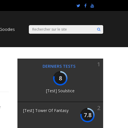
Goodies
1
DERNIERS TESTS
8
[Test] Soulstice
e
2
[Test] Tower Of Fantasy
7.8