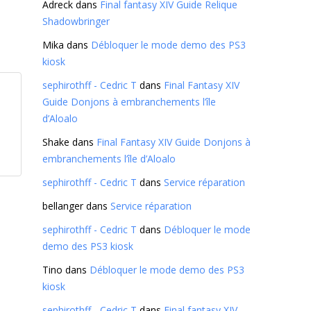
Adreck
dans
Final fantasy XIV Guide Relique
Shadowbringer
Mika
dans
Débloquer le mode demo des PS3
kiosk
sephirothff - Cedric T
dans
Final Fantasy XIV
Guide Donjons à embranchements l’île
d’Aloalo
Shake
dans
Final Fantasy XIV Guide Donjons à
embranchements l’île d’Aloalo
sephirothff - Cedric T
dans
Service réparation
bellanger
dans
Service réparation
sephirothff - Cedric T
dans
Débloquer le mode
demo des PS3 kiosk
Tino
dans
Débloquer le mode demo des PS3
kiosk
sephirothff - Cedric T
dans
Final fantasy XIV