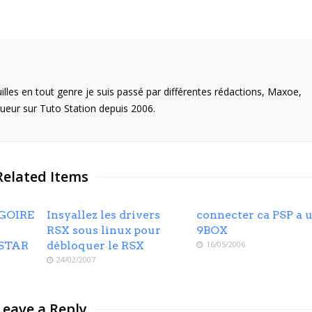
illes en tout genre je suis passé par différentes rédactions, Maxoe,
eur sur Tuto Station depuis 2006.
Related Items
GOIRE
Insyallez les drivers
connecter ca PSP a 
RSX sous linux pour
9BOX
STAR
débloquer le RSX
16/05/2006
24/02/2007
Leave a Reply