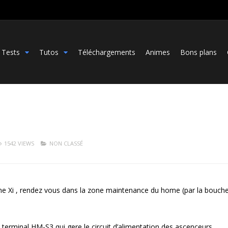
Tests
Tutos
Téléchargements
Animes
Bons plans
1542 VIEWS
NON CLASSÉ
me Xi , rendez vous dans la zone maintenance du home (par la bouch
 terminal HM-S3 qui gere le circuit d’alimentation des ascenceurs.