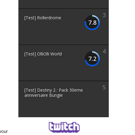
3
[Test] Rollerdrome
7.8
4
[Test] OlliOlli World
7.2
5
[Test] Destiny 2 : Pack 30eme
anniversaire Bungie
 pour