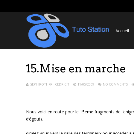
Accueil
15.Mise en marche
SEPHIROTHFF - CEDRIC T
11/05/2009
NO COMMENTS
Nous voici en route pour le 15eme fragments de l’enig
d’égout).
dirigez vous vers la salle des terminaux pour acceder au