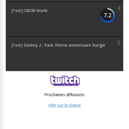
4
[Test] OlliOlli World
7.2
5
[Test] Destiny 2 : Pack 30eme anniversaire Bungie
Prochaines diffusions:
Aller sur la chaine