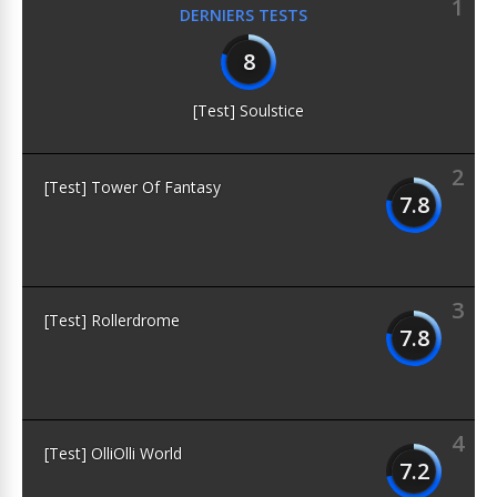
1
DERNIERS TESTS
8
[Test] Soulstice
2
[Test] Tower Of Fantasy
7.8
3
[Test] Rollerdrome
7.8
4
[Test] OlliOlli World
7.2