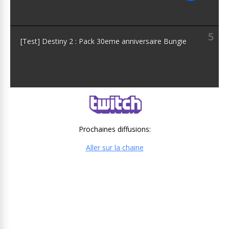
5
[Test] Destiny 2 : Pack 30eme anniversaire Bungie
Prochaines diffusions:
Aller sur la chaine