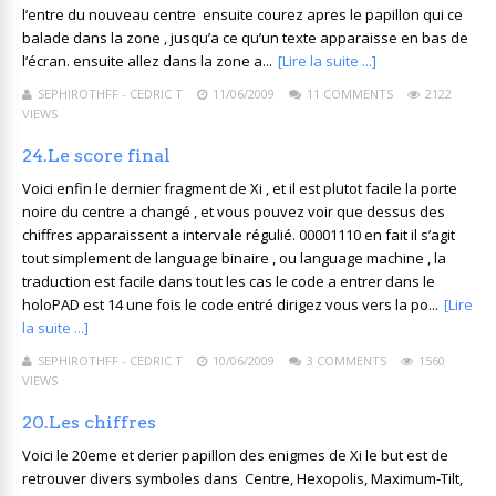
l’entre du nouveau centre ensuite courez apres le papillon qui ce
balade dans la zone , jusqu’a ce qu’un texte apparaisse en bas de
l’écran. ensuite allez dans la zone a...
[Lire la suite ...]
SEPHIROTHFF - CEDRIC T
11/06/2009
11 COMMENTS
2122
VIEWS
24.Le score final
Voici enfin le dernier fragment de Xi , et il est plutot facile la porte
noire du centre a changé , et vous pouvez voir que dessus des
chiffres apparaissent a intervale régulié. 00001110 en fait il s’agit
tout simplement de language binaire , ou language machine , la
traduction est facile dans tout les cas le code a entrer dans le
holoPAD est 14 une fois le code entré dirigez vous vers la po...
[Lire
la suite ...]
SEPHIROTHFF - CEDRIC T
10/06/2009
3 COMMENTS
1560
VIEWS
20.Les chiffres
Voici le 20eme et derier papillon des enigmes de Xi le but est de
retrouver divers symboles dans Centre, Hexopolis, Maximum-Tilt,