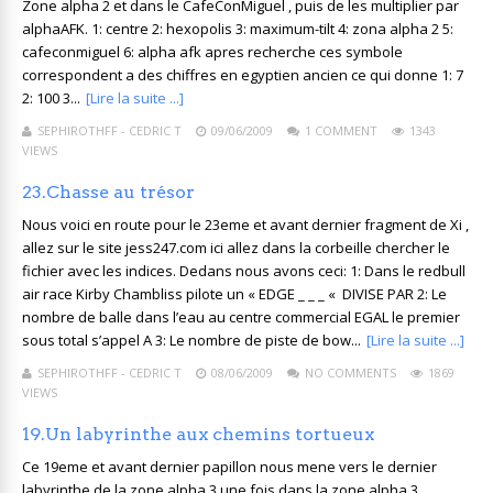
Zone alpha 2 et dans le CafeConMiguel , puis de les multiplier par
alphaAFK. 1: centre 2: hexopolis 3: maximum-tilt 4: zona alpha 2 5:
cafeconmiguel 6: alpha afk apres recherche ces symbole
correspondent a des chiffres en egyptien ancien ce qui donne 1: 7
2: 100 3...
[Lire la suite ...]
SEPHIROTHFF - CEDRIC T
09/06/2009
1 COMMENT
1343
VIEWS
23.Chasse au trésor
Nous voici en route pour le 23eme et avant dernier fragment de Xi ,
allez sur le site jess247.com ici allez dans la corbeille chercher le
fichier avec les indices. Dedans nous avons ceci: 1: Dans le redbull
air race Kirby Chambliss pilote un « EDGE _ _ _ « DIVISE PAR 2: Le
nombre de balle dans l’eau au centre commercial EGAL le premier
sous total s’appel A 3: Le nombre de piste de bow...
[Lire la suite ...]
SEPHIROTHFF - CEDRIC T
08/06/2009
NO COMMENTS
1869
VIEWS
19.Un labyrinthe aux chemins tortueux
Ce 19eme et avant dernier papillon nous mene vers le dernier
labyrinthe de la zone alpha 3 une fois dans la zone alpha 3