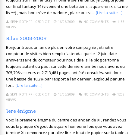
toujours sur final fantasy 11 online bien entendu je compte jouer
sur final fantasy 14 (vivement une beta tiens , square-enix si tu me
lis ^^) , mais bon trève de parlotte , place au tra...
[Lire la suite ...]
SEPHIROTHFF - CEDRIC T
16/06/2009
NO COMMENTS
1138
VIEWS
Bilan 2008-2009
Bonjour à tous un an de plus en votre compagnie , et notre
compteur de visites bien rempli n’attendai que le 12 juin date
anniverssaire du compteur pour nous dire si le blog cartonne
toujours autant ou pas . sur cette derniere année nous avons eu
705,796 visiteurs et 2,713,481 pages ont été consultés. soit donc
une baisse de 10,2% par rapport a l’an dernier , expliqué par une
for...
[Lire la suite ...]
SEPHIROTHFF - CEDRIC T
13/06/2009
NO COMMENTS
1208
VIEWS
1ere énigme
Voici la premiere énigme du centre des ancien de XI , rendez vous
sous la plaque d’égout du square homeune fois que vous avez
terminé Xi commencez par allez lire le bout de papier sur la table a