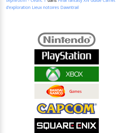
sephirothff - Cedric T
dans
Final fantasy XIV Guide Carnet
d’exploration Lieux notoires Dawntrail