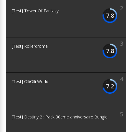
2
[Test] Tower Of Fantasy
7.8
3
[Test] Rollerdrome
7.8
4
[Test] OlliOlli World
7.2
5
[Test] Destiny 2 : Pack 30eme anniversaire Bungie