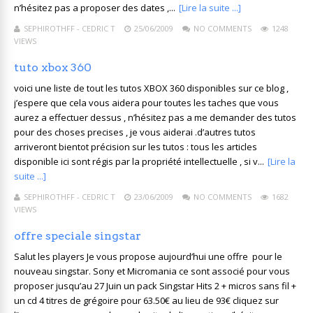
n’hésitez pas a proposer des dates ,...
[Lire la suite ...]
SEPHIROTHFF - CEDRIC T
25/06/2009
NO COMMENTS
1248
VIEWS
tuto xbox 360
voici une liste de tout les tutos XBOX 360 disponibles sur ce blog ,
j’espere que cela vous aidera pour toutes les taches que vous
aurez a effectuer dessus , n’hésitez pas a me demander des tutos
pour des choses precises , je vous aiderai .d’autres tutos
arriveront bientot précision sur les tutos : tous les articles
disponible ici sont régis par la propriété intellectuelle , si v...
[Lire la
suite ...]
SEPHIROTHFF - CEDRIC T
23/06/2009
NO COMMENTS
1682
VIEWS
offre speciale singstar
Salut les players Je vous propose aujourd’hui une offre pour le
nouveau singstar. Sony et Micromania ce sont associé pour vous
proposer jusqu’au 27 Juin un pack Singstar Hits 2 + micros sans fil +
un cd 4 titres de grégoire pour 63.50€ au lieu de 93€ cliquez sur