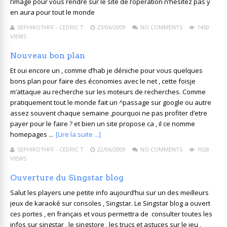
l’image pour vous rendre sur le site de l’operation n’hésitez pas y
en aura pour tout le monde
SEPHIROTHFF - CEDRIC T
23/06/2009
NO COMMENTS
1450
VIEWS
Nouveau bon plan
Et oui encore un , comme d’hab je déniche pour vous quelques
bons plan pour faire des économies avec le net , cette foisje
m’attaque au recherche sur les moteurs de recherches. Comme
pratiquement tout le monde fait un ^passage sur google ou autre
assez souvent chaque semaine ,pourquoi ne pas profiter d’etre
payer pour le faire ? et bien un site propose ca , il ce nomme
homepages ...
[Lire la suite ...]
SEPHIROTHFF - CEDRIC T
22/06/2009
NO COMMENTS
1028
VIEWS
Ouverture du Singstar blog
Salut les players une petite info aujourd’hui sur un des meilleurs
jeux de karaoké sur consoles , Singstar. Le Singstar blog a ouvert
ces portes , en français et vous permettra de consulter toutes les
infos sur singstar , le singstore , les trucs et astuces sur le jeu ,