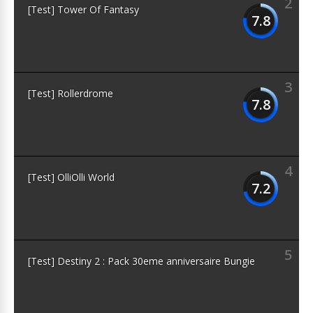
2
[Test] Tower Of Fantasy
7.8
3
[Test] Rollerdrome
7.8
4
[Test] OlliOlli World
7.2
5
[Test] Destiny 2 : Pack 30eme anniversaire Bungie