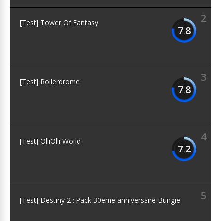
2
[Test] Tower Of Fantasy
7.8
3
[Test] Rollerdrome
7.8
4
[Test] OlliOlli World
7.2
5
[Test] Destiny 2 : Pack 30eme anniversaire Bungie