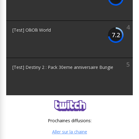
4
[Test] OlliOlli World
7.2
5
[Test] Destiny 2 : Pack 30eme anniversaire Bungie
Prochaines diffusions:
Aller sur la chaine