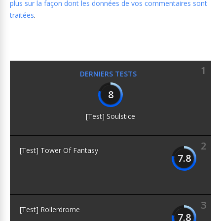
plus sur la façon dont les données de vos commentaires sont
traitées
.
1
DERNIERS TESTS
8
[Test] Soulstice
2
[Test] Tower Of Fantasy
7.8
3
[Test] Rollerdrome
7.8