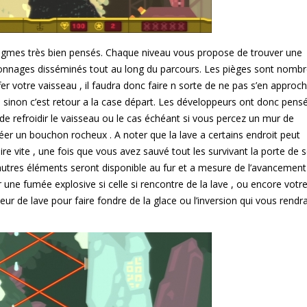
igmes très bien pensés. Chaque niveau vous propose de trouver une
ersonnages disséminés tout au long du parcours. Les pièges sont nombr
r votre vaisseau , il faudra donc faire n sorte de ne pas s’en approc
sinon c’est retour a la case départ. Les développeurs ont donc pens
 de refroidir le vaisseau ou le cas échéant si vous percez un mur de
 créer un bouchon rocheux . A noter que la lave a certains endroit peut
ire vite , une fois que vous avez sauvé tout les survivant la porte de s
autres éléments seront disponible au fur et a mesure de l’avancement
 une fumée explosive si celle si rencontre de la lave , ou encore votr
r de lave pour faire fondre de la glace ou l’inversion qui vous rendr