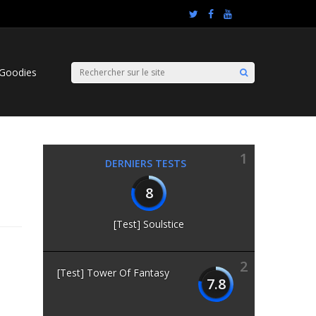
Goodies
1
DERNIERS TESTS
8
[Test] Soulstice
2
[Test] Tower Of Fantasy
7.8