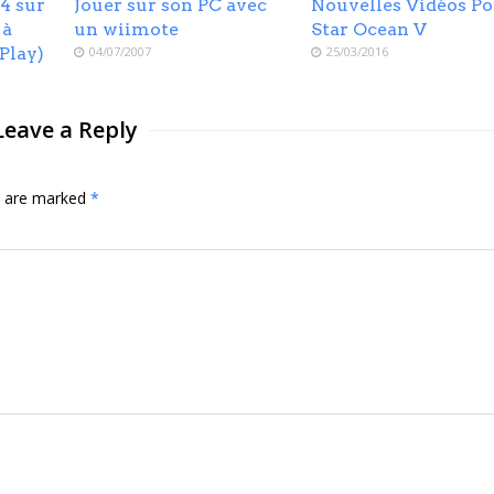
4 sur
Jouer sur son PC avec
Nouvelles Vidéos P
 à
un wiimote
Star Ocean V
Play)
04/07/2007
25/03/2016
Leave a Reply
ds are marked
*