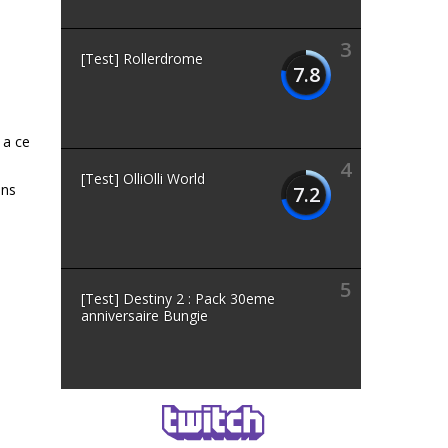
3
[Test] Rollerdrome
l
7.8
 a ce
4
[Test] OlliOlli World
ans
7.2
5
[Test] Destiny 2 : Pack 30eme
anniversaire Bungie