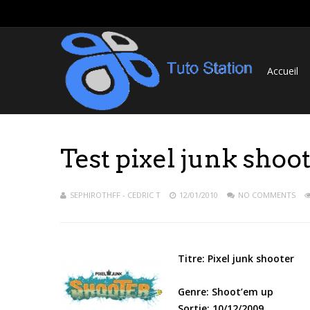
Accueil
Test pixel junk shoo
SEPHIROTHFF - CEDRIC T
12/01/2010
NO COMMENTS
Titre: Pixel junk shooter
Genre: Shoot’em up
Sortie: 10/12/2009