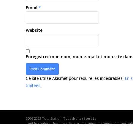
Email
*
Website
Enregistrer mon nom, mon e-mail et mon site dan
Ce site utilise Akismet pour réduire les indésirables.
En s
traitées
.
2006-2023
Tuto Station
. Tous droits réservés
Tout le contenu, les titres de jeux, marques, marques commerciales