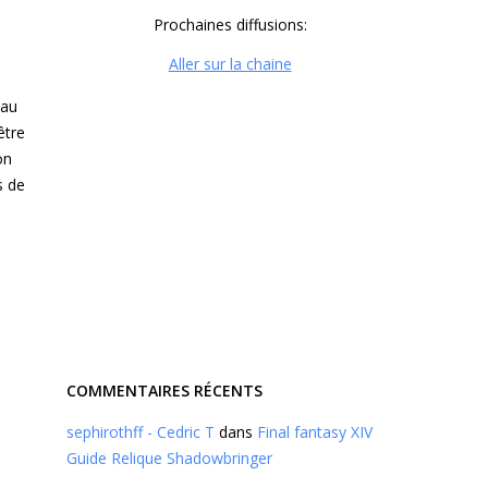
Prochaines diffusions:
Aller sur la chaine
eau
être
on
s de
COMMENTAIRES RÉCENTS
sephirothff - Cedric T
dans
Final fantasy XIV
Guide Relique Shadowbringer