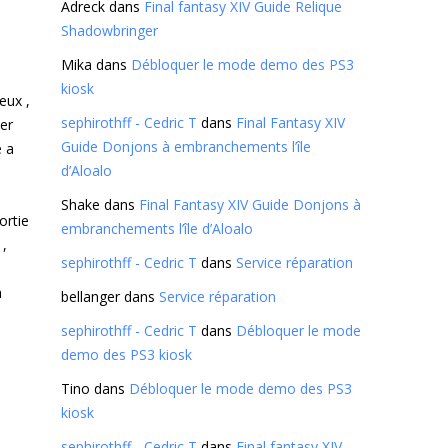
Adreck
dans
Final fantasy XIV Guide Relique
Shadowbringer
Mika
dans
Débloquer le mode demo des PS3
kiosk
eux ,
sephirothff - Cedric T
dans
Final Fantasy XIV
her
Guide Donjons à embranchements l’île
é a
d’Aloalo
Shake
dans
Final Fantasy XIV Guide Donjons à
ortie
embranchements l’île d’Aloalo
 ,
sephirothff - Cedric T
dans
Service réparation
e
a
bellanger
dans
Service réparation
sephirothff - Cedric T
dans
Débloquer le mode
demo des PS3 kiosk
Tino
dans
Débloquer le mode demo des PS3
kiosk
sephirothff - Cedric T
dans
Final fantasy XIV