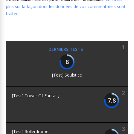
plus sur la façon dont les données de vos commentaires sont
traitées
.
1
DERNIERS TESTS
8
[Test] Soulstice
2
[Test] Tower Of Fantasy
7.8
3
[Test] Rollerdrome