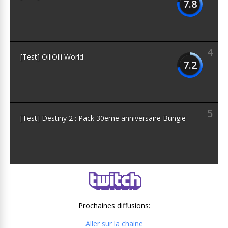
7.8
4
[Test] OlliOlli World
7.2
5
[Test] Destiny 2 : Pack 30eme anniversaire Bungie
Prochaines diffusions:
Aller sur la chaine