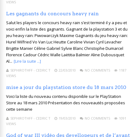
VIEWS
Les gagnants du concours heavy rain
Salut les players le concours heavy rain s’est terminé il y a peu et
voici enfin la liste des gagnants. Gagnant de la playstation 3 et du
jeu heavy rain: Piwowarczyk Maxime Gagnants du jeu heavy rain:
Hurel Wilfried Vo Van Luc Heutte Caroline Vivian Cyril Levacher
Brigitte Manier Céline Gabriel Sylvie Blanc Christophe Dumarcel
Florence Cadour Cédric Walle Laëtitia Balmier Aline Dubousquet
Al...
[Lire la suite ...]
SEPHIROTHFF - CEDRIC T
22/03/2010
NO COMMENTS
1187
VIEWS
mise a jour du playstation store du 18 mars 2010
Voici la liste du nouveau contenu disponible sur le PlayStation
Store au 18 mars 2010 Présentation des nouveautés proposées
cette semaine
SEPHIROTHFF - CEDRIC T
19/03/2010
NO COMMENTS
1091
VIEWS
God of war III vidéo des devellopeurs et de l’avant