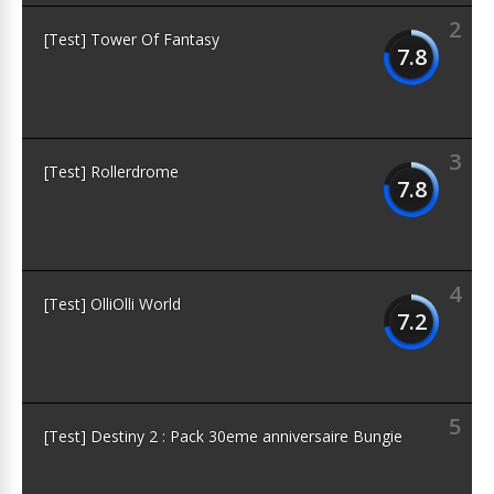
2
[Test] Tower Of Fantasy
7.8
3
[Test] Rollerdrome
7.8
4
[Test] OlliOlli World
7.2
5
[Test] Destiny 2 : Pack 30eme anniversaire Bungie