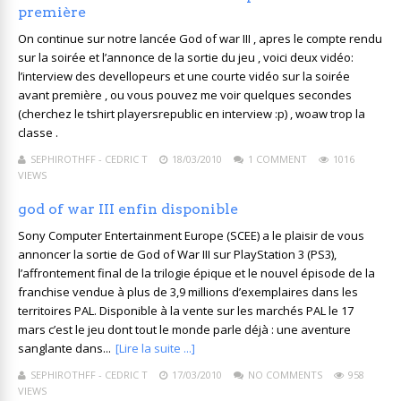
première
On continue sur notre lancée God of war III , apres le compte rendu
sur la soirée et l’annonce de la sortie du jeu , voici deux vidéo:
l’interview des devellopeurs et une courte vidéo sur la soirée
avant première , ou vous pouvez me voir quelques secondes
(cherchez le tshirt playersrepublic en interview :p) , woaw trop la
classe .
SEPHIROTHFF - CEDRIC T
18/03/2010
1 COMMENT
1016
VIEWS
god of war III enfin disponible
Sony Computer Entertainment Europe (SCEE) a le plaisir de vous
annoncer la sortie de God of War III sur PlayStation 3 (PS3),
l’affrontement final de la trilogie épique et le nouvel épisode de la
franchise vendue à plus de 3,9 millions d’exemplaires dans les
territoires PAL. Disponible à la vente sur les marchés PAL le 17
mars c’est le jeu dont tout le monde parle déjà : une aventure
sanglante dans...
[Lire la suite ...]
SEPHIROTHFF - CEDRIC T
17/03/2010
NO COMMENTS
958
VIEWS