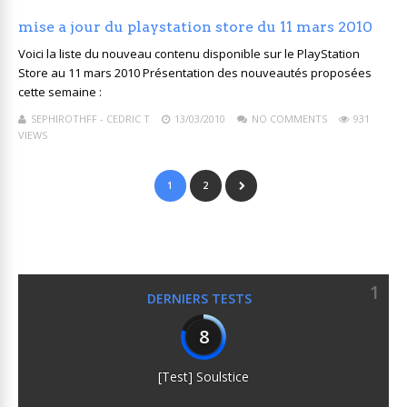
mise a jour du playstation store du 11 mars 2010
Voici la liste du nouveau contenu disponible sur le PlayStation
Store au 11 mars 2010 Présentation des nouveautés proposées
cette semaine :
SEPHIROTHFF - CEDRIC T
13/03/2010
NO COMMENTS
931
VIEWS
1
2
1
DERNIERS TESTS
8
[Test] Soulstice