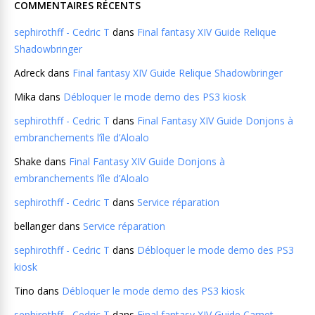
COMMENTAIRES RÉCENTS
sephirothff - Cedric T
dans
Final fantasy XIV Guide Relique
Shadowbringer
Adreck
dans
Final fantasy XIV Guide Relique Shadowbringer
Mika
dans
Débloquer le mode demo des PS3 kiosk
sephirothff - Cedric T
dans
Final Fantasy XIV Guide Donjons à
embranchements l’île d’Aloalo
Shake
dans
Final Fantasy XIV Guide Donjons à
embranchements l’île d’Aloalo
sephirothff - Cedric T
dans
Service réparation
bellanger
dans
Service réparation
sephirothff - Cedric T
dans
Débloquer le mode demo des PS3
kiosk
Tino
dans
Débloquer le mode demo des PS3 kiosk
sephirothff - Cedric T
dans
Final fantasy XIV Guide Carnet