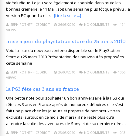
vidéoludique. Le jeu sera également disponible dans toute les
bonnes cremerie le 11 Mai , soit une semaine plus tôt que prévu , la
version PC quand a elle...
[Lire la suite ...]
SEPHIROTHFF - CEDRIC T
26/03/2010
NO COMMENTS
1194
VIEWS
mise a jour du playstation store du 25 mars 2010
Voici la liste du nouveau contenu disponible sur le PlayStation
Store au 25 mars 2010 Présentation des nouveautés proposées
cette semaine
SEPHIROTHFF - CEDRIC T
26/03/2010
NO COMMENTS
1056
VIEWS
la PS3 fête ces 3 ans en france
Une petite note pour souhaiter un bon anniversaire à la PS3 qui
fête ces 3 ans en France après de nombreux déboires elle s’est
fait une place chez les joueurs et propose de nombreux titres
exclusifs (surtout en ce mois de mars) , il ne reste plus qu’a
attendre la suite des aventures de Sony et de sa dernière née …
SEPHIROTHFF - CEDRIC T
23/03/2010
NO COMMENTS
1018