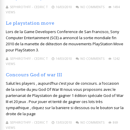
SEPHIROTHFF - CEDRIC T
16/03/2010
NO COMMENTS
1494
VIEWS
Le playstation move
Lors de la Game Developers Conference de San Francisco, Sony
Computer Entertainment (SCE) a annoncé la sortie mondiale fin
2010 de la manette de détection de mouvements PlayStation Move
pour PlayStation 3.
SEPHIROTHFF - CEDRIC T
14/03/2010
NO COMMENTS
1242
VIEWS
Concours God of war III
Salut les players , aujourd’hui c’est jour de concours. a l’occasion
de la sortie du jeu God Of War III nous vous proposons avec le
partenariat de Playstation de gagner 1 édition spéciale God of War
III et 20 jeux . Pour jouer et tenté de gagner ces lots très
sympathique , cliquez sur la baniere si dessous ou le bouton sur la
droite de la page
SEPHIROTHFF - CEDRIC T
13/03/2010
NO COMMENTS
869
VIEWS