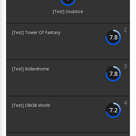
[Test] Soulstice
2
[Test] Tower Of Fantasy
7.8
3
[Test] Rollerdrome
7.8
4
[Test] OlliOlli World
7.2