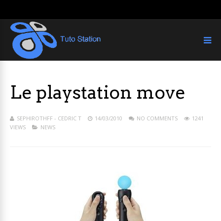
Le playstation move
SEPHIROTHFF - CEDRIC T
14/03/2010
NO COMMENTS
1241
VIEWS
NEWS