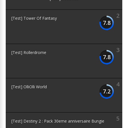
2
[Test] Tower Of Fantasy
7.8
3
[Test] Rollerdrome
7.8
4
[Test] OlliOlli World
7.2
5
[Test] Destiny 2 : Pack 30eme anniversaire Bungie