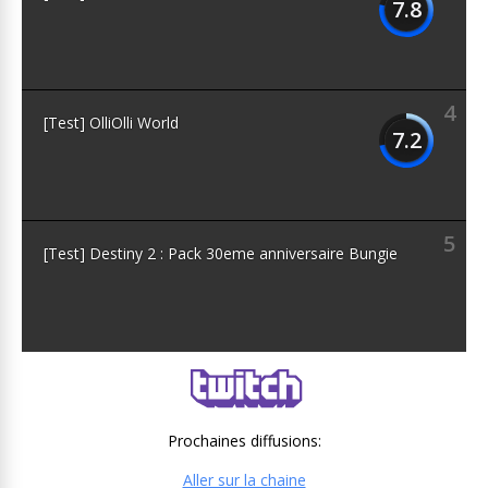
7.8
4
[Test] OlliOlli World
7.2
5
[Test] Destiny 2 : Pack 30eme anniversaire Bungie
Prochaines diffusions:
Aller sur la chaine