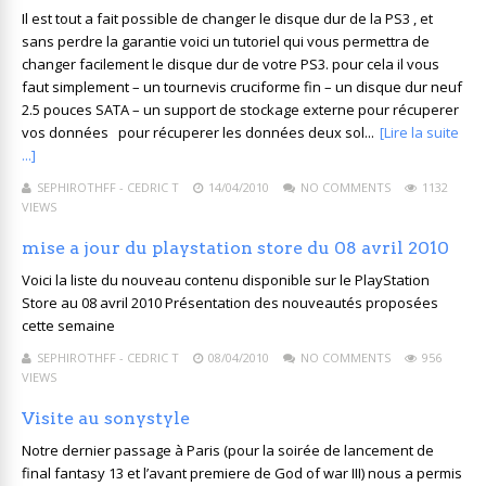
Il est tout a fait possible de changer le disque dur de la PS3 , et
sans perdre la garantie voici un tutoriel qui vous permettra de
changer facilement le disque dur de votre PS3. pour cela il vous
faut simplement – un tournevis cruciforme fin – un disque dur neuf
2.5 pouces SATA – un support de stockage externe pour récuperer
vos données pour récuperer les données deux sol...
[Lire la suite
...]
SEPHIROTHFF - CEDRIC T
14/04/2010
NO COMMENTS
1132
VIEWS
mise a jour du playstation store du 08 avril 2010
Voici la liste du nouveau contenu disponible sur le PlayStation
Store au 08 avril 2010 Présentation des nouveautés proposées
cette semaine
SEPHIROTHFF - CEDRIC T
08/04/2010
NO COMMENTS
956
VIEWS
Visite au sonystyle
Notre dernier passage à Paris (pour la soirée de lancement de
final fantasy 13 et l’avant premiere de God of war III) nous a permis