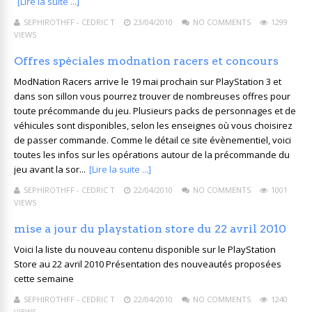
[Lire la suite ...]
SEPHIROTHFF - CEDRIC T
23/04/2010
NO COMMENTS
1299
VIEWS
Offres spéciales modnation racers et concours
ModNation Racers arrive le 19 mai prochain sur PlayStation 3 et
dans son sillon vous pourrez trouver de nombreuses offres pour
toute précommande du jeu. Plusieurs packs de personnages et de
véhicules sont disponibles, selon les enseignes où vous choisirez
de passer commande. Comme le détail ce site évènementiel, voici
toutes les infos sur les opérations autour de la précommande du
jeu avant la sor...
[Lire la suite ...]
SEPHIROTHFF - CEDRIC T
22/04/2010
NO COMMENTS
1001
VIEWS
mise a jour du playstation store du 22 avril 2010
Voici la liste du nouveau contenu disponible sur le PlayStation
Store au 22 avril 2010 Présentation des nouveautés proposées
cette semaine
SEPHIROTHFF - CEDRIC T
22/04/2010
NO COMMENTS
1240
VIEWS