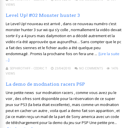
VIEWS
Level Up! #02 Monster hunter 3
Le Level Up! nouveau est arrivé , dans ce nouveau numéro c’est
monster hunter 3 sur wii qui s’y colle , normallement la vidéo devait
sortir il y a 4 jours mais dailymotion en a décidé autrement et la
vidéo n’a été approuvée que aujourd’hui… Sans compter que le pc
a fait des siennes et le fichier audio a été quelque peu
endommagé . Promis la prochaine fois on fera une ...
[Lire la suite
...]
SEPHIROTHFF - CEDRIC T
23/04/2010
NO COMMENTS
1476
VIEWS
La demo de modnation racers PSP
Une petite news sur modnation racers , comme vous avez pu le
voir , des ofres sont disponible pour la réservation de ce super
jeux sur PS3 (la beta était excellente) , mais comme un modnation
peut en cacher un autre , voila quel a demo fait son apparition , et
j’ai ce matin reçu un mail de la part de Sony america avec un code
de téléchargement pour la demo du jeu sur PSP Une petite pre...