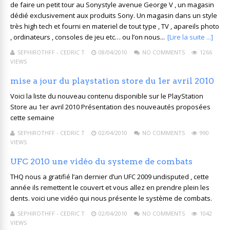
de faire un petit tour au Sonystyle avenue George V , un magasin
dédié exclusivement aux produits Sony. Un magasin dans un style
très high tech et fourni en materiel de tout type , TV , apareils photo
, ordinateurs , consoles de jeu etc… ou l’on nous...
[Lire la suite ...]
SEPHIROTHFF - CEDRIC T
08/04/2010
NO COMMENTS
1266
VIEWS
mise a jour du playstation store du 1er avril 2010
Voici la liste du nouveau contenu disponible sur le PlayStation
Store au 1er avril 2010 Présentation des nouveautés proposées
cette semaine
SEPHIROTHFF - CEDRIC T
02/04/2010
NO COMMENTS
990
VIEWS
UFC 2010 une vidéo du systeme de combats
THQ nous a gratifié l’an dernier d’un UFC 2009 undisputed , cette
année ils remettent le couvert et vous allez en prendre plein les
dents. voici une vidéo qui nous présente le système de combats.
SEPHIROTHFF - CEDRIC T
02/04/2010
NO COMMENTS
1042
VIEWS