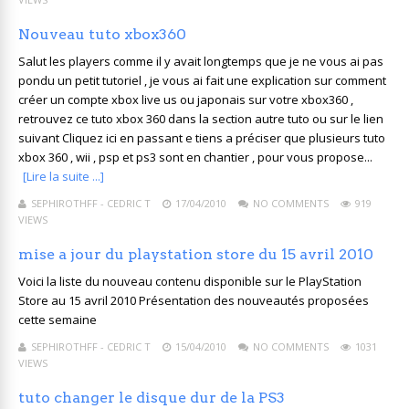
Nouveau tuto xbox360
Salut les players comme il y avait longtemps que je ne vous ai pas
pondu un petit tutoriel , je vous ai fait une explication sur comment
créer un compte xbox live us ou japonais sur votre xbox360 ,
retrouvez ce tuto xbox 360 dans la section autre tuto ou sur le lien
suivant Cliquez ici en passant e tiens a préciser que plusieurs tuto
xbox 360 , wii , psp et ps3 sont en chantier , pour vous propose...
[Lire la suite ...]
SEPHIROTHFF - CEDRIC T
17/04/2010
NO COMMENTS
919
VIEWS
mise a jour du playstation store du 15 avril 2010
Voici la liste du nouveau contenu disponible sur le PlayStation
Store au 15 avril 2010 Présentation des nouveautés proposées
cette semaine
SEPHIROTHFF - CEDRIC T
15/04/2010
NO COMMENTS
1031
VIEWS
tuto changer le disque dur de la PS3