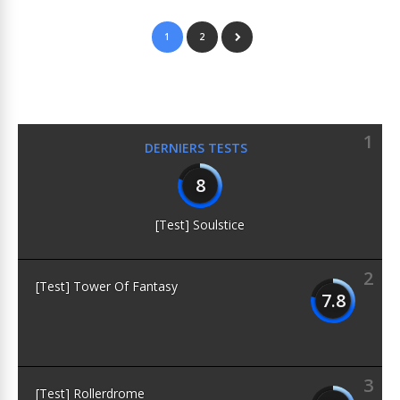
1
2
1
DERNIERS TESTS
8
[Test] Soulstice
2
[Test] Tower Of Fantasy
7.8
3
[Test] Rollerdrome