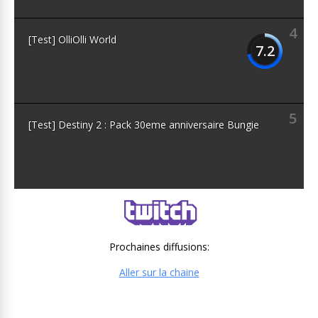
4
[Test] OlliOlli World
7.2
5
[Test] Destiny 2 : Pack 30eme anniversaire Bungie
Prochaines diffusions:
Aller sur la chaine