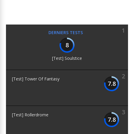
1
DERNIERS TESTS
8
[Test] Soulstice
2
[Test] Tower Of Fantasy
7.8
3
[Test] Rollerdrome
7.8