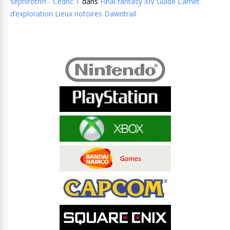
sephirothff - Cedric T
dans
Final fantasy XIV Guide Carnet
d’exploration Lieux notoires Dawntrail