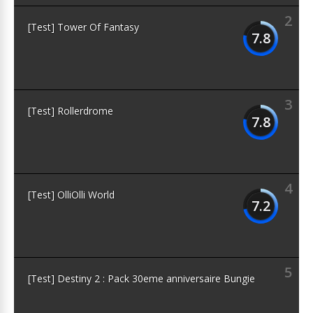
2
[Test] Tower Of Fantasy
7.8
3
[Test] Rollerdrome
7.8
4
[Test] OlliOlli World
7.2
5
[Test] Destiny 2 : Pack 30eme anniversaire Bungie