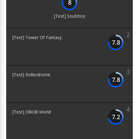
8
[Test] Soulstice
2
[Test] Tower Of Fantasy
7.8
3
[Test] Rollerdrome
7.8
4
[Test] OlliOlli World
7.2