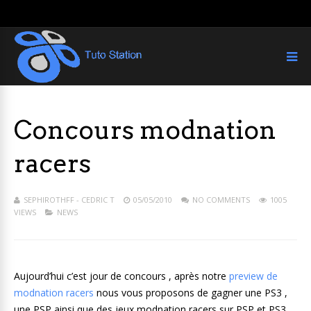
Concours modnation
racers
SEPHIROTHFF - CEDRIC T
05/05/2010
NO COMMENTS
1005
VIEWS
NEWS
Aujourd’hui c’est jour de concours , après notre
preview de
modnation racers
nous vous proposons de gagner une PS3 ,
une PSP ainsi que des jeux modnation racers sur PSP et PS3