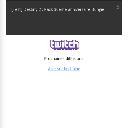
5
[Test] Destiny 2 : Pack 30eme anniversaire Bungie
Prochaines diffusions:
Aller sur la chaine