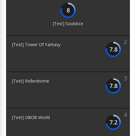
8
[Test] Soulstice
2
[Test] Tower Of Fantasy
7.8
3
[Test] Rollerdrome
7.8
4
[Test] OlliOlli World
7.2