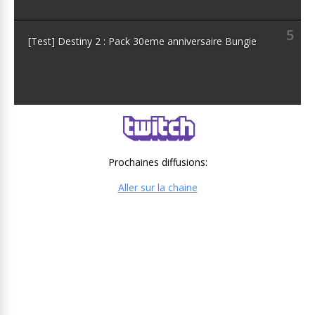
5
[Test] Destiny 2 : Pack 30eme anniversaire Bungie
Prochaines diffusions:
Aller sur la chaine