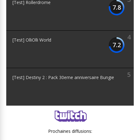
[Test] Rollerdrome
7.8
4
[Test] OlliOlli World
7.2
5
[Test] Destiny 2 : Pack 30eme anniversaire Bungie
Prochaines diffusions: