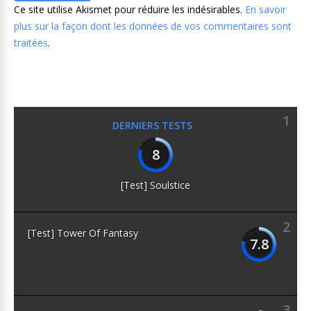
Ce site utilise Akismet pour réduire les indésirables.
En savoir
plus sur la façon dont les données de vos commentaires sont
traitées
.
1
DERNIERS TESTS
8
[Test] Soulstice
2
[Test] Tower Of Fantasy
7.8
3