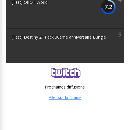
[Test] OlliOlli World
7.2
5
[Test] Destiny 2 : Pack 30eme anniversaire Bungie
Prochaines diffusions:
Aller sur la chaine