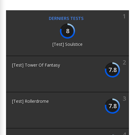
1
DERNIERS TESTS
8
[Test] Soulstice
2
[Test] Tower Of Fantasy
7.8
3
[Test] Rollerdrome
7.8
4