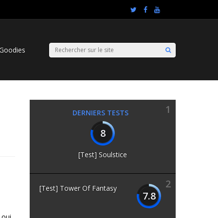
Goodies
1
DERNIERS TESTS
8
[Test] Soulstice
2
[Test] Tower Of Fantasy
7.8
 oui