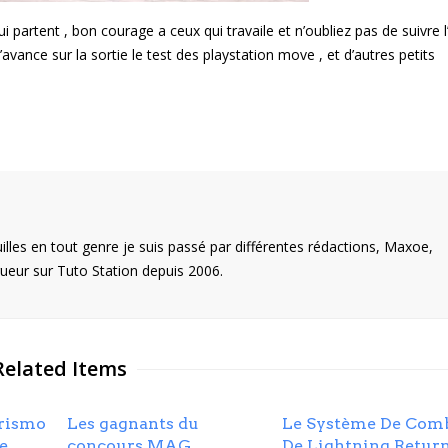
artent , bon courage a ceux qui travaile et n’oubliez pas de suivre l
avance sur la sortie le test des playstation move , et d’autres petits
illes en tout genre je suis passé par différentes rédactions, Maxoe,
eur sur Tuto Station depuis 2006.
Related Items
urismo
Les gagnants du
Le Système De Com
re
concours MAG
De Lightning Return