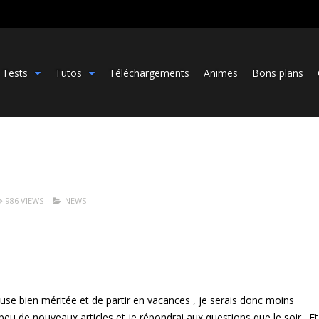
Tests
Tutos
Téléchargements
Animes
Bons plans
986 VIEWS
NEWS
ause bien méritée et de partir en vacances , je serais donc moins
 peu de nouveaux articles et je répondrai aux questions que le soir . Et