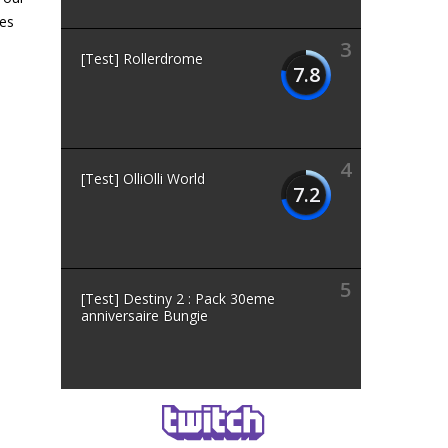
des
3
[Test] Rollerdrome
7.8
4
[Test] OlliOlli World
7.2
5
[Test] Destiny 2 : Pack 30eme
anniversaire Bungie