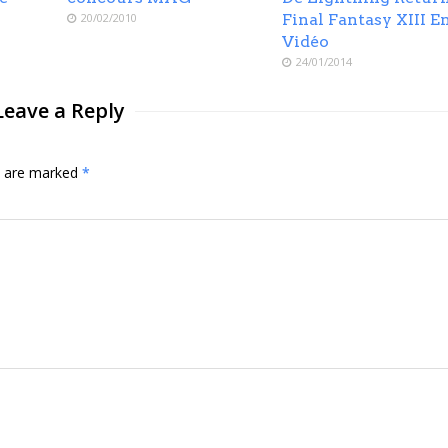
20/02/2010
Final Fantasy XIII E
Vidéo
24/01/2014
Leave a Reply
ds are marked
*