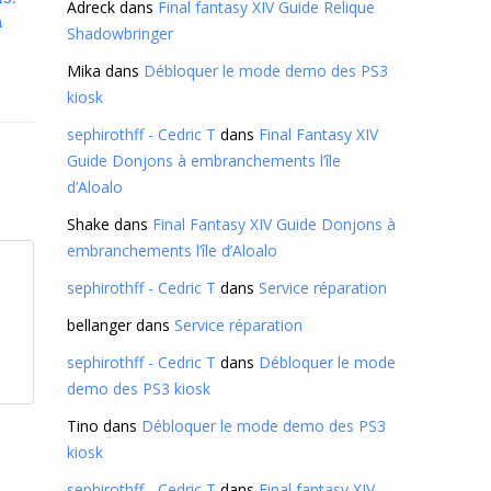
Adreck
dans
Final fantasy XIV Guide Relique
n
Shadowbringer
Mika
dans
Débloquer le mode demo des PS3
kiosk
sephirothff - Cedric T
dans
Final Fantasy XIV
Guide Donjons à embranchements l’île
d’Aloalo
Shake
dans
Final Fantasy XIV Guide Donjons à
embranchements l’île d’Aloalo
sephirothff - Cedric T
dans
Service réparation
bellanger
dans
Service réparation
sephirothff - Cedric T
dans
Débloquer le mode
demo des PS3 kiosk
Tino
dans
Débloquer le mode demo des PS3
kiosk
sephirothff - Cedric T
dans
Final fantasy XIV