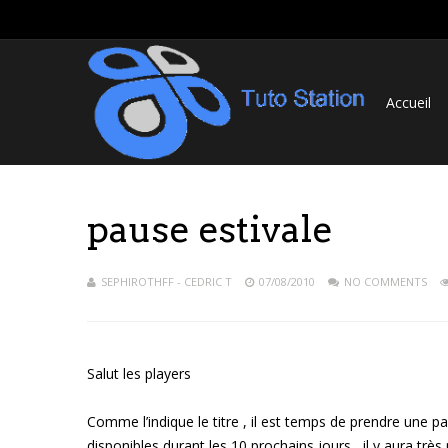
Accueil
pause estivale
SEPHIROTHFF - CEDRIC T
07/08/2010
NO COMMENTS
Salut les players
Comme l’indique le titre , il est temps de prendre une p
disponibles durant les 10 prochains jours , il y aura très