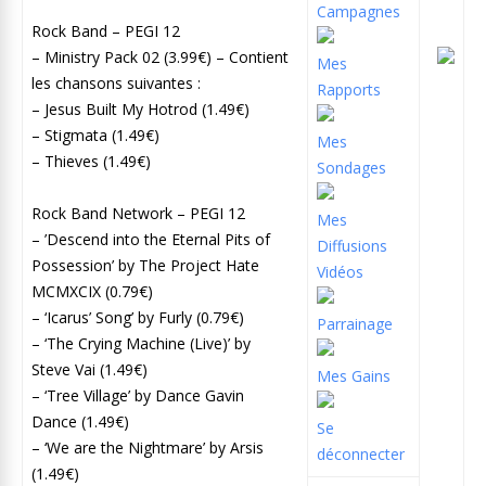
Campagnes
Rock Band – PEGI 12
– Ministry Pack 02 (3.99€) – Contient
Mes
les chansons suivantes :
Rapports
– Jesus Built My Hotrod (1.49€)
– Stigmata (1.49€)
Mes
– Thieves (1.49€)
Sondages
Rock Band Network – PEGI 12
Mes
– ’Descend into the Eternal Pits of
Diffusions
Possession’ by The Project Hate
Vidéos
MCMXCIX (0.79€)
– ‘Icarus’ Song’ by Furly (0.79€)
Parrainage
– ‘The Crying Machine (Live)’ by
Steve Vai (1.49€)
Mes Gains
– ‘Tree Village’ by Dance Gavin
Dance (1.49€)
Se
– ‘We are the Nightmare’ by Arsis
déconnecter
(1.49€)