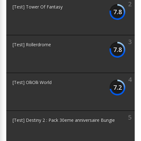
2
[Test] Tower Of Fantasy
7.8
3
[Test] Rollerdrome
7.8
4
[Test] OlliOlli World
7.2
5
[Test] Destiny 2 : Pack 30eme anniversaire Bungie