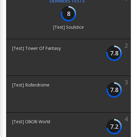
DERNIERS TESTS
8
[Test] Soulstice
2
[Test] Tower Of Fantasy
7.8
3
[Test] Rollerdrome
7.8
4
[Test] OlliOlli World
7.2