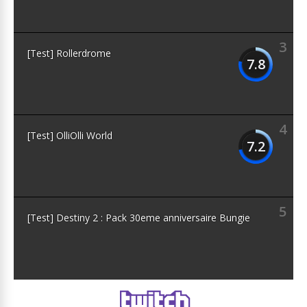
3
[Test] Rollerdrome
7.8
4
[Test] OlliOlli World
7.2
5
[Test] Destiny 2 : Pack 30eme anniversaire Bungie