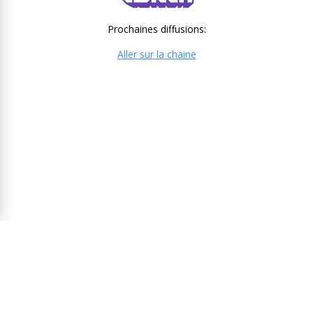
Prochaines diffusions:
Aller sur la chaine
COMMENTAIRES RÉCENTS
sephirothff - Cedric T
dans
Final fantasy XIV Guide Relique
Shadowbringer