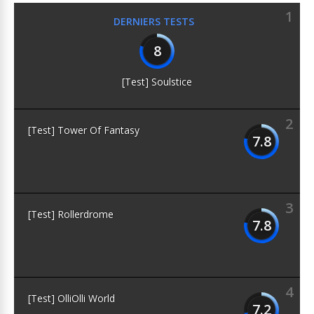
1
DERNIERS TESTS
8
[Test] Soulstice
2
[Test] Tower Of Fantasy
7.8
3
[Test] Rollerdrome
7.8
4
[Test] OlliOlli World
7.2