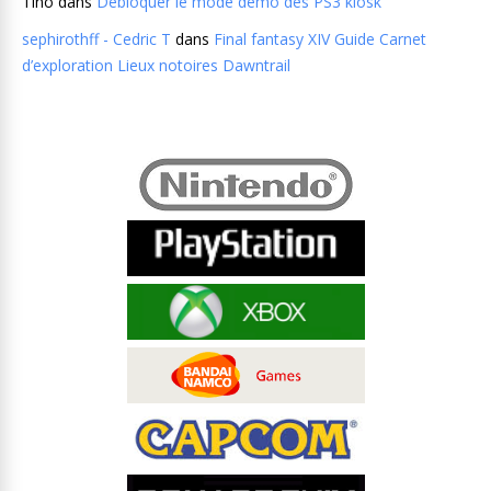
Tino
dans
Débloquer le mode demo des PS3 kiosk
sephirothff - Cedric T
dans
Final fantasy XIV Guide Carnet
d’exploration Lieux notoires Dawntrail