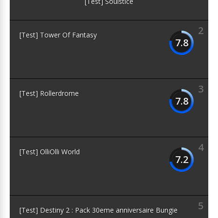
[Test] Soulstice
2
[Test] Tower Of Fantasy
7.8
3
[Test] Rollerdrome
7.8
4
[Test] OlliOlli World
7.2
5
[Test] Destiny 2 : Pack 30eme anniversaire Bungie