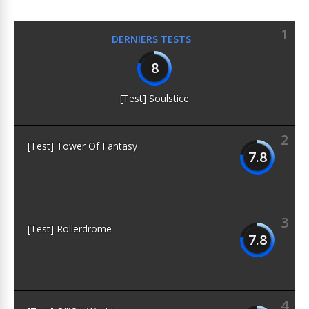
1
DERNIERS TESTS
8
[Test] Soulstice
2
[Test] Tower Of Fantasy
7.8
3
[Test] Rollerdrome
7.8
4