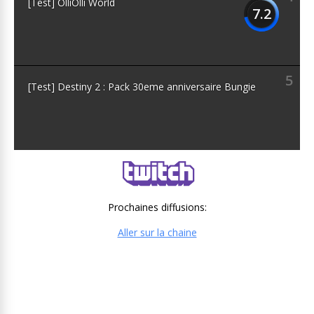
[Test] OlliOlli World
7.2
5
[Test] Destiny 2 : Pack 30eme anniversaire Bungie
Prochaines diffusions:
Aller sur la chaine