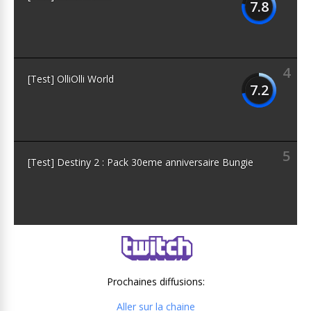
7.8
4
[Test] OlliOlli World
7.2
5
[Test] Destiny 2 : Pack 30eme anniversaire Bungie
Prochaines diffusions:
Aller sur la chaine