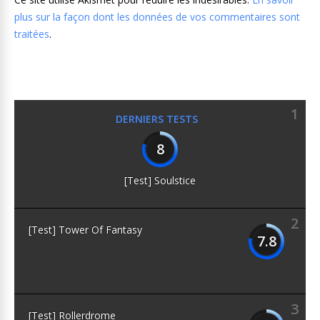
plus sur la façon dont les données de vos commentaires sont
traitées
.
1
DERNIERS TESTS
8
[Test] Soulstice
2
[Test] Tower Of Fantasy
7.8
3
[Test] Rollerdrome