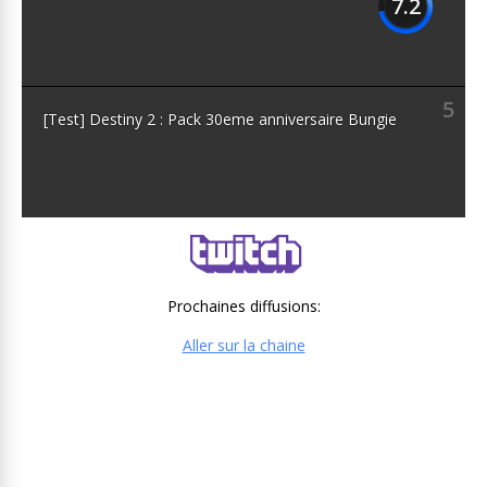
7.2
5
[Test] Destiny 2 : Pack 30eme anniversaire Bungie
Prochaines diffusions:
Aller sur la chaine