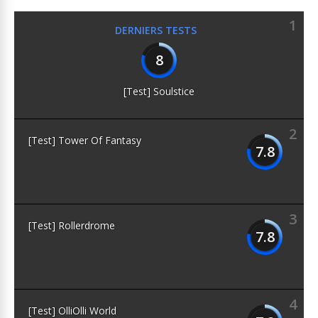
1
DERNIERS TESTS
8
[Test] Soulstice
2
[Test] Tower Of Fantasy
7.8
3
[Test] Rollerdrome
7.8
4
[Test] OlliOlli World