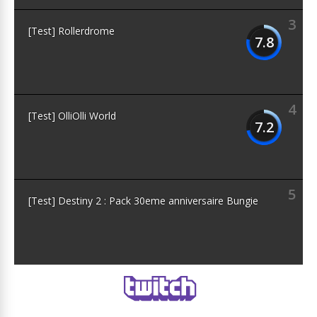
3
[Test] Rollerdrome
7.8
4
[Test] OlliOlli World
7.2
5
[Test] Destiny 2 : Pack 30eme anniversaire Bungie