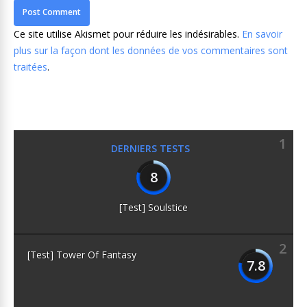
Ce site utilise Akismet pour réduire les indésirables.
En savoir
plus sur la façon dont les données de vos commentaires sont
traitées
.
1
DERNIERS TESTS
8
[Test] Soulstice
2
[Test] Tower Of Fantasy
7.8