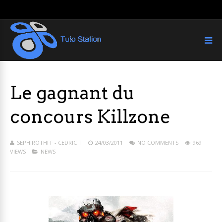
Le gagnant du
concours Killzone
SEPHIROTHFF - CEDRIC T
24/03/2011
NO COMMENTS
969
VIEWS
NEWS