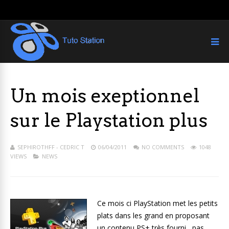
Un mois exeptionnel
sur le Playstation plus
SEPHIROTHFF - CEDRIC T
06/04/2011
NO COMMENTS
1048
VIEWS
NEWS
Ce mois ci PlayStation met les petits
plats dans les grand en proposant
un contenu PS+ très fourni , pas