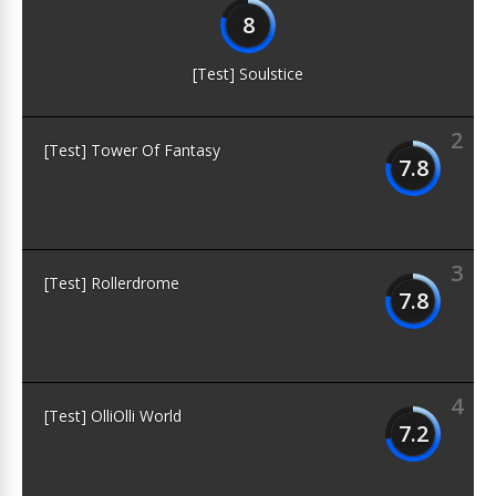
8
[Test] Soulstice
2
[Test] Tower Of Fantasy
7.8
3
[Test] Rollerdrome
7.8
4
[Test] OlliOlli World
7.2