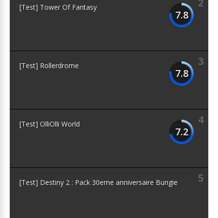
2
[Test] Tower Of Fantasy
7.8
3
[Test] Rollerdrome
7.8
4
[Test] OlliOlli World
7.2
5
[Test] Destiny 2 : Pack 30eme anniversaire Bungie