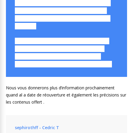
PlayStation Network et services Qriocity en
attendant que tous les services appréciés
de nos consommateurs, reviennent encore
meilleurs.
SNEI continuera de renforcer et de vérifier
la sécurité de toute transaction avant de
reprendre le PlayStation ® Store et les
opérations Qriocity, prévue pour ce mois-ci.
Nous vous donnerons plus d’information prochainement
quand al a date de réouverture et également les précisions sur
les contenus offert .
sephirothff - Cedric T