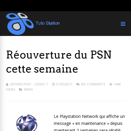
Réouverture du PSN
cette semaine
SEPHIROTHFF - CEDRIC T
01/05/2011
NO COMMENTS
1498
VIEWS
NEWS
Le Playstation Network qui affiche un
message « en maintenance » depuis
maintenant 2 semaines sera rétabli