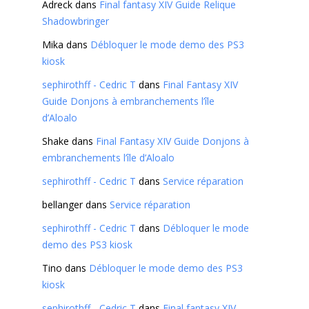
Adreck
dans
Final fantasy XIV Guide Relique
Shadowbringer
Mika
dans
Débloquer le mode demo des PS3
kiosk
sephirothff - Cedric T
dans
Final Fantasy XIV
Guide Donjons à embranchements l’île
d’Aloalo
Shake
dans
Final Fantasy XIV Guide Donjons à
embranchements l’île d’Aloalo
sephirothff - Cedric T
dans
Service réparation
bellanger
dans
Service réparation
sephirothff - Cedric T
dans
Débloquer le mode
demo des PS3 kiosk
Tino
dans
Débloquer le mode demo des PS3
kiosk
sephirothff - Cedric T
dans
Final fantasy XIV