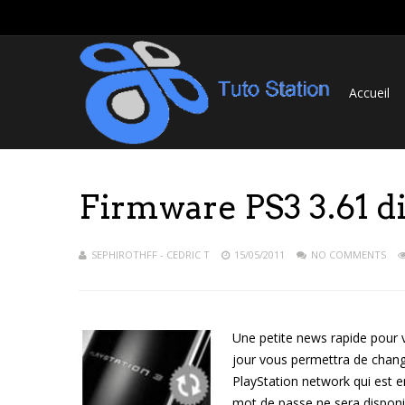
Accueil
Firmware PS3 3.61 d
SEPHIROTHFF - CEDRIC T
15/05/2011
NO COMMENTS
Une petite news rapide pour v
jour vous permettra de change
PlayStation network qui est e
mot de passe ne sera disponi