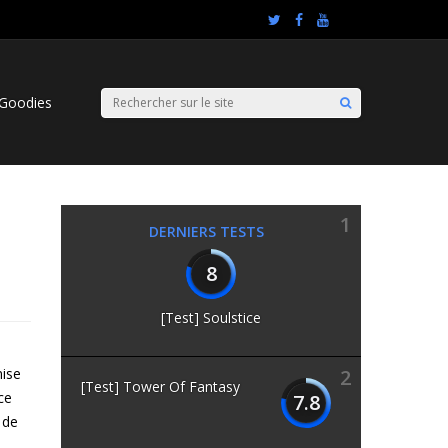
Goodies
1
DERNIERS TESTS
8
[Test] Soulstice
mise
2
[Test] Tower Of Fantasy
ce
7.8
 de