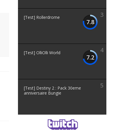
3
[Test] Rollerdrome
7.8
4
[Test] OlliOlli World
7.2
5
[Test] Destiny 2 : Pack 30eme
anniversaire Bungie