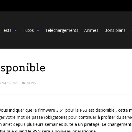
Tests
Tutos
Téléchargements
Animes
Bons plans
isponible
947 VIEWS
NEWS
ous indiquer que le firmware 3.61 pour la PS3 est disponible , cette 
r votre mot de passe (obligatoire) pour continuer à profiter du servi
n arret depuis plusieurs semaines suite a un piratage. Le changement
ble que quand le PSN sera a nouveau operationnel.