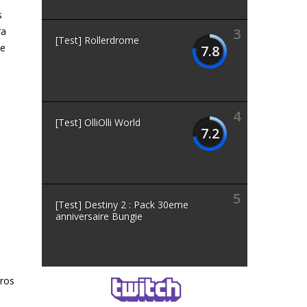
s
ra
3
[Test] Rollerdrome
de
7.8
4
[Test] OlliOlli World
7.2
5
[Test] Destiny 2 : Pack 30eme
anniversaire Bungie
gros