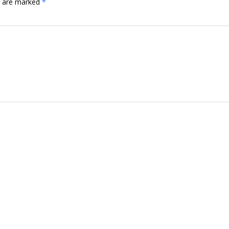
ds are marked
*