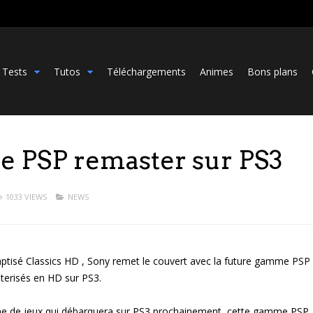
Tests
Tutos
Téléchargements
Animes
Bons plans
 PSP remaster sur PS3
1033 VIEWS
NEWS
ptisé Classics HD , Sony remet le couvert avec la future gamme PSP
terisés en HD sur PS3.
e de jeux qui débarquera sur PS3 prochainement ,cette gamme PSP