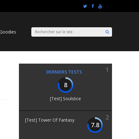
Goodies
1
DERNIERS TESTS
8
[Test] Soulstice
2
[Test] Tower Of Fantasy
7.8