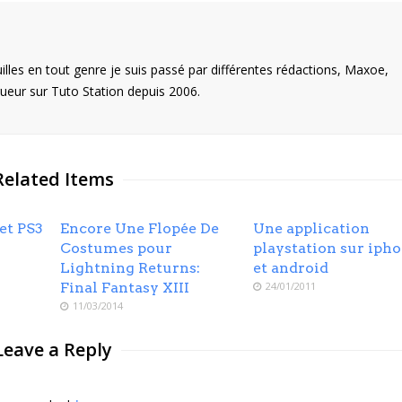
illes en tout genre je suis passé par différentes rédactions, Maxoe,
eur sur Tuto Station depuis 2006.
Related Items
et PS3
Encore Une Flopée De
Une application
Costumes pour
playstation sur iph
Lightning Returns:
et android
Final Fantasy XIII
24/01/2011
11/03/2014
Leave a Reply