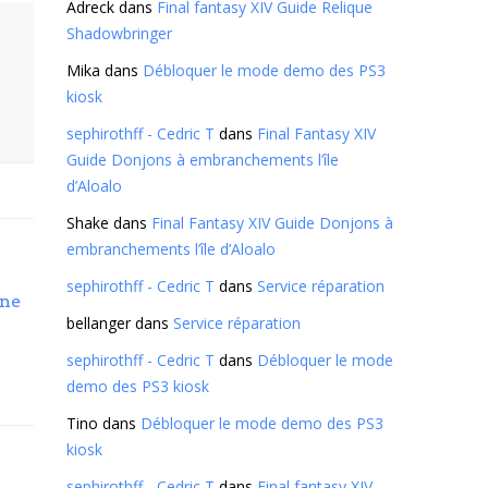
Adreck
dans
Final fantasy XIV Guide Relique
Shadowbringer
Mika
dans
Débloquer le mode demo des PS3
kiosk
sephirothff - Cedric T
dans
Final Fantasy XIV
Guide Donjons à embranchements l’île
d’Aloalo
Shake
dans
Final Fantasy XIV Guide Donjons à
embranchements l’île d’Aloalo
sephirothff - Cedric T
dans
Service réparation
one
bellanger
dans
Service réparation
sephirothff - Cedric T
dans
Débloquer le mode
demo des PS3 kiosk
Tino
dans
Débloquer le mode demo des PS3
kiosk
sephirothff - Cedric T
dans
Final fantasy XIV