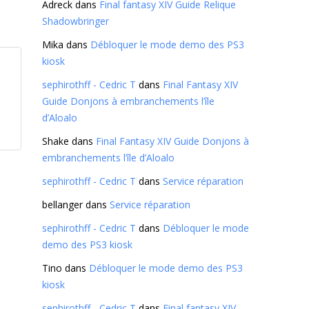
Adreck
dans
Final fantasy XIV Guide Relique
Shadowbringer
Mika
dans
Débloquer le mode demo des PS3
kiosk
sephirothff - Cedric T
dans
Final Fantasy XIV
Guide Donjons à embranchements l’île
d’Aloalo
Shake
dans
Final Fantasy XIV Guide Donjons à
embranchements l’île d’Aloalo
sephirothff - Cedric T
dans
Service réparation
bellanger
dans
Service réparation
sephirothff - Cedric T
dans
Débloquer le mode
demo des PS3 kiosk
Tino
dans
Débloquer le mode demo des PS3
kiosk
sephirothff - Cedric T
dans
Final fantasy XIV