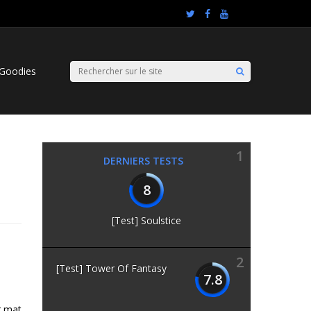
Goodies
1
DERNIERS TESTS
8
[Test] Soulstice
2
[Test] Tower Of Fantasy
7.8
r mat