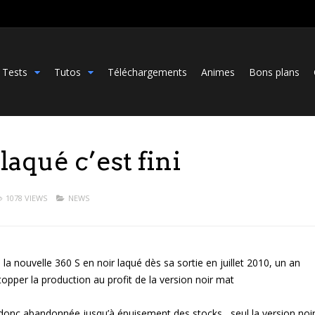
Tests
Tutos
Téléchargements
Animes
Bons plans
aqué c’est fini
1078 VIEWS
NEWS
a nouvelle 360 S en noir laqué dès sa sortie en juillet 2010, un an
opper la production au profit de la version noir mat
 donc abandonnée jusqu’à épuisement des stocks , seul la version noi