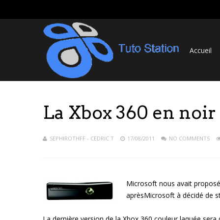
Accueil
La Xbox 360 en noir l
SEPHIROTHFF - CEDRIC T
17/08/2011
NO COMMENTS
Microsoft nous avait proposé l
aprèsMicrosoft à décidé de st
La dernière version de la Xbox 360 couleur laquée sera