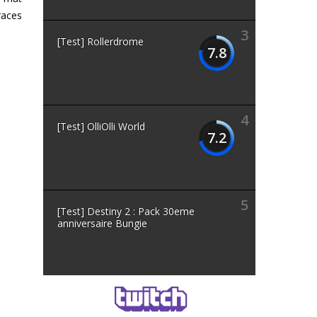
races
3
[Test] Rollerdrome
7.8
4
[Test] OlliOlli World
7.2
5
[Test] Destiny 2 : Pack 30eme
anniversaire Bungie