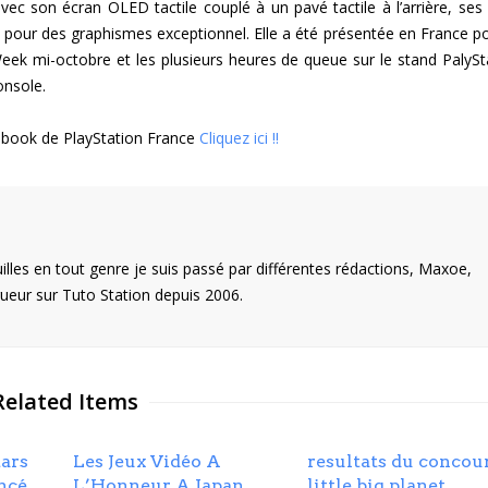
vec son écran OLED tactile couplé à un pavé tactile à l’arrière, ses
pour des graphismes exceptionnel. Elle a été présentée en France po
eek mi-octobre et les plusieurs heures de queue sur le stand PalySt
onsole.
acebook de PlayStation France
Cliquez ici !!
illes en tout genre je suis passé par différentes rédactions, Maxoe,
eur sur Tuto Station depuis 2006.
Related Items
tars
Les Jeux Vidéo A
resultats du concou
ncé
L’Honneur A Japan
little big planet