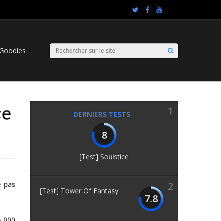
Goodies
ce
1
DERNIERS TESTS
8
[Test] Soulstice
e pas
2
[Test] Tower Of Fantasy
7.8
5 000