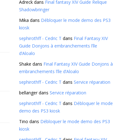
Adreck
dans
Final fantasy XIV Guide Relique
Shadowbringer
Mika
dans
Débloquer le mode demo des PS3
kiosk
sephirothff - Cedric T
dans
Final Fantasy XIV
Guide Donjons à embranchements l’île
d’Aloalo
Shake
dans
Final Fantasy XIV Guide Donjons à
embranchements l’île d’Aloalo
sephirothff - Cedric T
dans
Service réparation
bellanger
dans
Service réparation
sephirothff - Cedric T
dans
Débloquer le mode
demo des PS3 kiosk
Tino
dans
Débloquer le mode demo des PS3
kiosk
sephirothff - Cedric T
dans
Final fantasy XIV