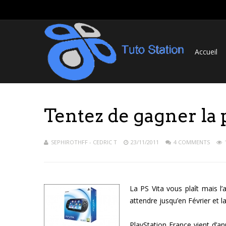
Accueil
Tentez de gagner la
SEPHIROTHFF - CEDRIC T
23/11/2011
4 COMMENTS
La PS Vita vous plaît mais l
attendre jusqu’en Février et 
PlayStation France vient d’