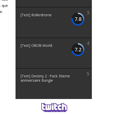
s que
e.
3
[Test] Rollerdrome
7.8
4
[Test] OlliOlli World
7.2
5
[Test] Destiny 2 : Pack 30eme
anniversaire Bungie