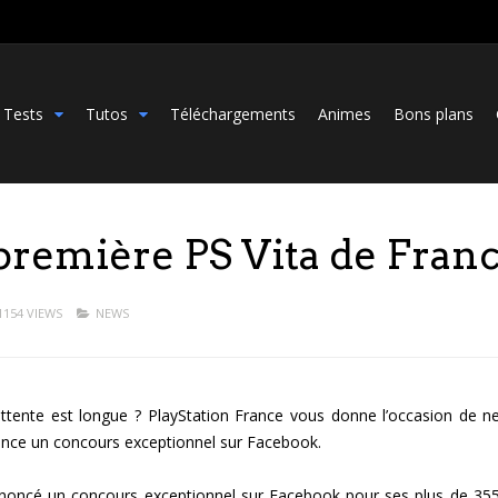
Tests
Tutos
Téléchargements
Animes
Bons plans
 première PS Vita de Fran
1154 VIEWS
NEWS
’attente est longue ? PlayStation France vous donne l’occasion de n
lance un concours exceptionnel sur Facebook.
annoncé un concours exceptionnel sur Facebook pour ses plus de 35