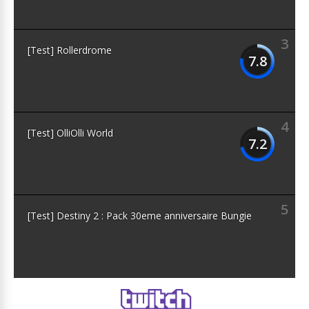
3
[Test] Rollerdrome
7.8
4
[Test] OlliOlli World
7.2
5
[Test] Destiny 2 : Pack 30eme anniversaire Bungie