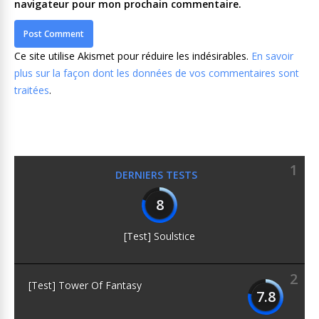
navigateur pour mon prochain commentaire.
Ce site utilise Akismet pour réduire les indésirables.
En savoir
plus sur la façon dont les données de vos commentaires sont
traitées
.
1
DERNIERS TESTS
8
[Test] Soulstice
2
[Test] Tower Of Fantasy
7.8