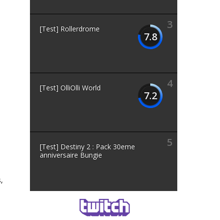
3
[Test] Rollerdrome
7.8
4
[Test] OlliOlli World
7.2
5
[Test] Destiny 2 : Pack 30eme
anniversaire Bungie
,