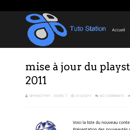
Accueil
mise à jour du plays
2011
SEPHIROTHFF - CEDRIC T
21/12/2011
NO COMMENTS
Voici la liste du nouveau cont
Présentation des nouveautés 