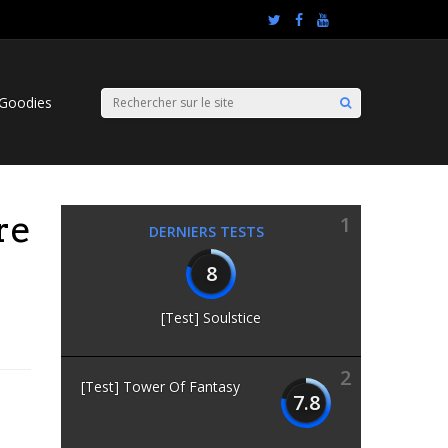
Goodies
re
1
DERNIERS TESTS
8
[Test] Soulstice
2
[Test] Tower Of Fantasy
7.8