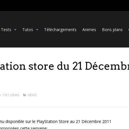
Tests
Tutos
Téléchargements
Animes
Bons plans
tation store du 21 Décemb
1191 VIEWS
NEWS
enu disponible sur le PlayStation Store au 21 Décembre 2011
proposées cette semaine: