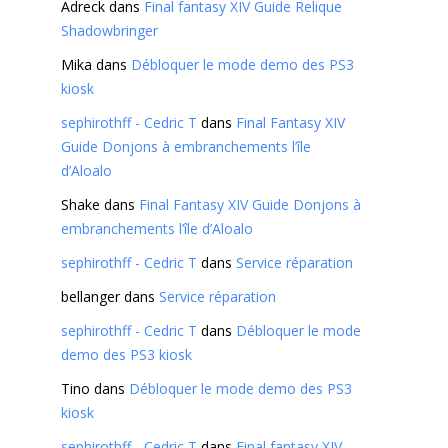
Adreck
dans
Final fantasy XIV Guide Relique
Shadowbringer
Mika
dans
Débloquer le mode demo des PS3
kiosk
sephirothff - Cedric T
dans
Final Fantasy XIV
Guide Donjons à embranchements l’île
d’Aloalo
Shake
dans
Final Fantasy XIV Guide Donjons à
embranchements l’île d’Aloalo
sephirothff - Cedric T
dans
Service réparation
bellanger
dans
Service réparation
sephirothff - Cedric T
dans
Débloquer le mode
demo des PS3 kiosk
Tino
dans
Débloquer le mode demo des PS3
kiosk
sephirothff - Cedric T
dans
Final fantasy XIV