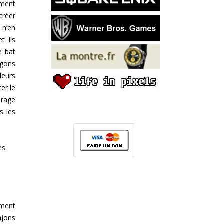
ement
créer
 n’en
t ils
e bat
agons
leurs
er le
orage
s les
es.
lement
njons