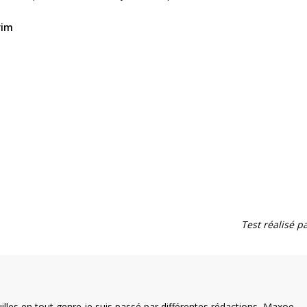
rim
Test réalisé pa
illes en tout genre je suis passé par différentes rédactions, Maxoe,