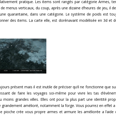
elativement pratique. Les items sont rangés par catégorie Armes, te
t de menus verticaux, du coup, après une dizaine d’heures de jeu, il de
une quarantaine, dans une catégorie. Le système de poids est tou
donner des items. La carte elle, est dorénavant modélisée en 3d et 
oujours présent mais il est inutile de préciser qu’il ne fonctionne que s
éressant de faire les voyages soi-même pour vivre les tas d’événe
u moins grandes villes. Elles ont pour la plus part une identité prop
 été grandement amélioré, notamment la forge. Vous pourrez en effet a 
une pioche crée vous propre armes et armure les améliorée a l’aide 