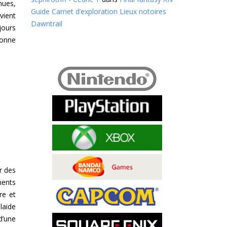
nues,
Guide Carnet d’exploration Lieux notoires
vient
Dawntrail
jours
donne
ur des
ments
re et
laide
d’une