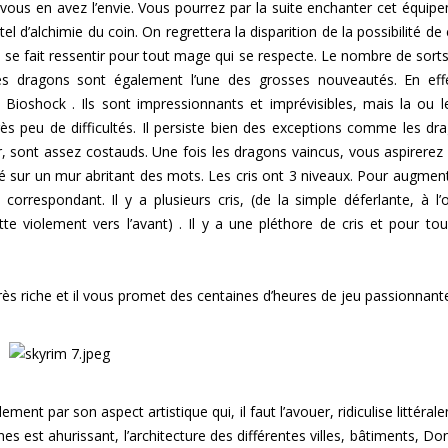
 vous en avez l’envie. Vous pourrez par la suite enchanter cet équip
 d’alchimie du coin. On regrettera la disparition de la possibilité de 
qui se fait ressentir pour tout mage qui se respecte. Le nombre de sorts
s dragons sont également l’une des grosses nouveautés. En effe
Bioshock . Ils sont impressionnants et imprévisibles, mais la ou l
rès peu de difficultés. Il persiste bien des exceptions comme les dr
uer, sont assez costauds. Une fois les dragons vaincus, vous aspirerez 
 sur un mur abritant des mots. Les cris ont 3 niveaux. Pour augment
correspondant. Il y a plusieurs cris, (de la simple déferlante, à l’
te violement vers l’avant) . Il y a une pléthore de cris et pour tou
rès riche et il vous promet des centaines d’heures de jeu passionnant
lement par son aspect artistique qui, il faut l’avouer, ridiculise littéra
nes est ahurissant, l’architecture des différentes villes, bâtiments, Do