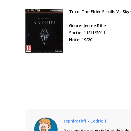
Titre: The Elder Scrolls V : Sky
Genre: Jeu de Rôle
Sortie: 11/11/2011
Note: 19/20
sephirothff - Cedric T
Passionné de jeux vidéo et de bidou