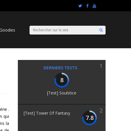
Goodies
1
DERNIERS TESTS
8
[Test] Soulstice
rie .
2
[Test] Tower Of Fantasy
n qui
7.8
ns la
me de