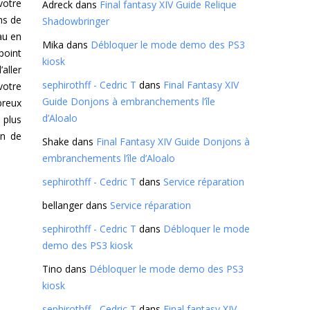
votre
Adreck
dans
Final fantasy XIV Guide Relique
ns de
Shadowbringer
au en
Mika
dans
Débloquer le mode demo des PS3
point
kiosk
aller
sephirothff - Cedric T
dans
Final Fantasy XIV
votre
Guide Donjons à embranchements l’île
breux
d’Aloalo
 plus
on de
Shake
dans
Final Fantasy XIV Guide Donjons à
embranchements l’île d’Aloalo
sephirothff - Cedric T
dans
Service réparation
bellanger
dans
Service réparation
sephirothff - Cedric T
dans
Débloquer le mode
demo des PS3 kiosk
Tino
dans
Débloquer le mode demo des PS3
kiosk
sephirothff - Cedric T
dans
Final fantasy XIV