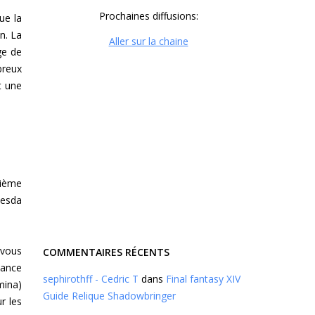
Prochaines diffusions:
ue la
n. La
Aller sur la chaine
ge de
breux
t une
sième
hesda
 vous
COMMENTAIRES RÉCENTS
sance
sephirothff - Cedric T
dans
Final fantasy XIV
mina)
Guide Relique Shadowbringer
r les