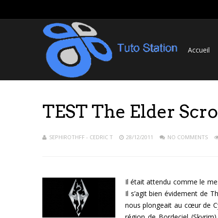
Accueil
TEST The Elder Scro
SEPHIROTHFF - CEDRIC T
28/12/2011
NO COMMENTS
Il était attendu comme le mes
Il s’agit bien évidement de T
nous plongeait au cœur de Cy
région de Bordeciel (Skyrim)