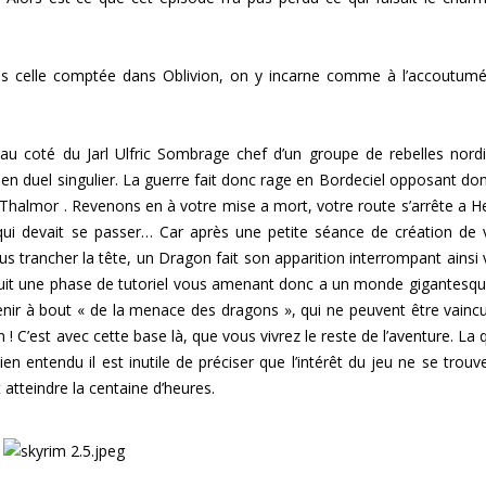
rès celle comptée dans Oblivion, on y incarne comme à l’accoutum
au coté du Jarl Ulfric Sombrage chef d’un groupe de rebelles nord
 en duel singulier. La guerre fait donc rage en Bordeciel opposant don
Thalmor . Revenons en à votre mise a mort, votre route s’arrête a H
e qui devait se passer… Car après une petite séance de création de 
trancher la tête, un Dragon fait son apparition interrompant ainsi 
suit une phase de tutoriel vous amenant donc a un monde gigantesqu
venir à bout « de la menace des dragons », qui ne peuvent être vainc
 C’est avec cette base là, que vous vivrez le reste de l’aventure. La 
en entendu il est inutile de préciser que l’intérêt du jeu ne se trouv
 atteindre la centaine d’heures.