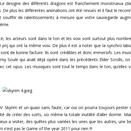
Le designe des différents dragons est franchement monstrueux (da
. De plus les différentes animations ont été revues et il faut le reconn
ut souffrir de ralentissements à mesure que votre sauvegarde augm
lème.
té, les acteurs sont dans le ton et les voix sont surtout plus nombr
 pnj qui ont la même voix. De plus il est a noter que la synchro labia
s sont de bonne facture. Ils sont crédibles et donc immersifs. Les mus
my Soule qui avait déjà opéré dans les précédents Elder Scrolls, on
 avec cet opus. Les musiques sont tout le temps dans le ton, qu’elles s
 V: Skyrim et un quasi sans faute, car oui on pourra toujours pester s
lité de créer des sorts, où même la totale inutilité d’aller dormir. Mai
ieux a visiter, des quêtes plus variées les unes que les autres, une b
rim n’est pas le Game of the year 2011 pour rien !!!