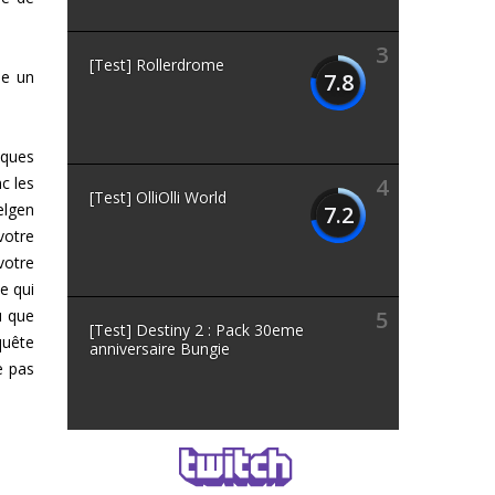
3
[Test] Rollerdrome
ée un
7.8
iques
c les
4
[Test] OlliOlli World
elgen
7.2
votre
votre
e qui
u que
5
[Test] Destiny 2 : Pack 30eme
quête
anniversaire Bungie
e pas