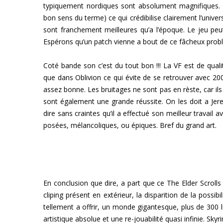
typiquement nordiques sont absolument magnifiques. 
bon sens du terme) ce qui crédibilise clairement l’univers
sont franchement meilleures qu’a l’époque. Le jeu pe
Espérons qu’un patch vienne a bout de ce fâcheux prob
Coté bande son c’est du tout bon !!! La VF est de quali
que dans Oblivion ce qui évite de se retrouver avec 200
assez bonne. Les bruitages ne sont pas en rèste, car il
sont également une grande réussite. On les doit a Jere
dire sans craintes qu’il a effectué son meilleur travail
posées, mélancoliques, ou épiques. Bref du grand art.
En conclusion que dire, a part que ce The Elder Scrolls
cliping présent en extérieur, la disparition de la possibi
tellement a offrir, un monde gigantesque, plus de 300 l
artistique absolue et une re-jouabilité quasi infinie. Sky