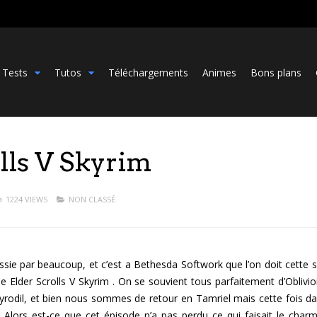
Tests
Tutos
Téléchargements
Animes
Bons plans
lls V Skyrim
1224 VIEWS
NON CLASSÉ
sie par beaucoup, et c’est a Bethesda Softwork que l’on doit cette sé
he Elder Scrolls V Skyrim . On se souvient tous parfaitement d’Oblivio
rodil, et bien nous sommes de retour en Tamriel mais cette fois da
. Alors est-ce que cet épisode n’a pas perdu ce qui faisait le char