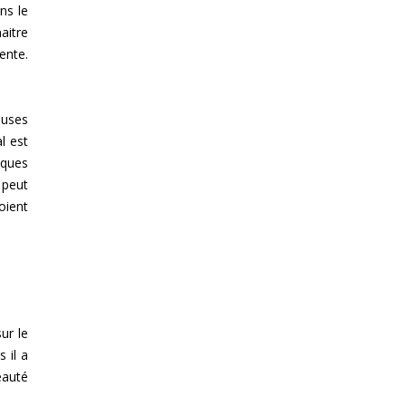
ns le
aitre
ente.
euses
l est
iques
 peut
oient
ur le
s il a
eauté