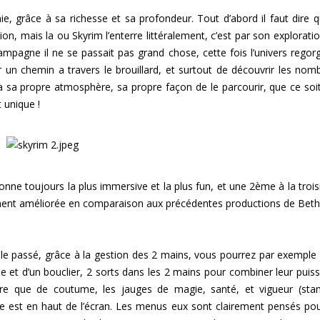
e, grâce à sa richesse et sa profondeur. Tout d’abord il faut dire q
ion, mais la ou Skyrim l’enterre littéralement, c’est par son exploratio
mpagne il ne se passait pas grand chose, cette fois l’univers regor
r un chemin a travers le brouillard, et surtout de découvrir les nom
a sa propre atmosphère, sa propre façon de le parcourir, que ce soi
 unique !
nne toujours la plus immersive et la plus fun, et une 2ème à la troi
ment améliorée en comparaison aux précédentes productions de Bet
e passé, grâce à la gestion des 2 mains, vous pourrez par exemple
e et d’un bouclier, 2 sorts dans les 2 mains pour combiner leur puis
re que de coutume, les jauges de magie, santé, et vigueur (sta
e est en haut de l’écran. Les menus eux sont clairement pensés pou