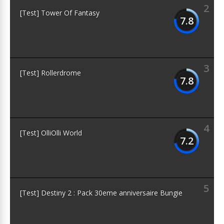
2
[Test] Tower Of Fantasy
7.8
3
[Test] Rollerdrome
7.8
4
[Test] OlliOlli World
7.2
5
[Test] Destiny 2 : Pack 30eme anniversaire Bungie