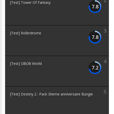
2
[Test] Tower Of Fantasy
7.8
3
[Test] Rollerdrome
7.8
4
[Test] OlliOlli World
7.2
5
[Test] Destiny 2 : Pack 30eme anniversaire Bungie