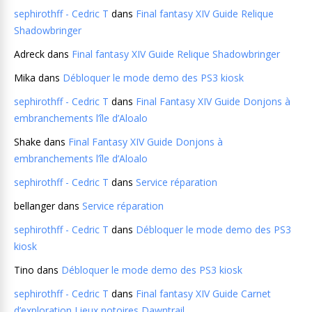
sephirothff - Cedric T
dans
Final fantasy XIV Guide Relique
Shadowbringer
Adreck
dans
Final fantasy XIV Guide Relique Shadowbringer
Mika
dans
Débloquer le mode demo des PS3 kiosk
sephirothff - Cedric T
dans
Final Fantasy XIV Guide Donjons à
embranchements l’île d’Aloalo
Shake
dans
Final Fantasy XIV Guide Donjons à
embranchements l’île d’Aloalo
sephirothff - Cedric T
dans
Service réparation
bellanger
dans
Service réparation
sephirothff - Cedric T
dans
Débloquer le mode demo des PS3
kiosk
Tino
dans
Débloquer le mode demo des PS3 kiosk
sephirothff - Cedric T
dans
Final fantasy XIV Guide Carnet
d’exploration Lieux notoires Dawntrail