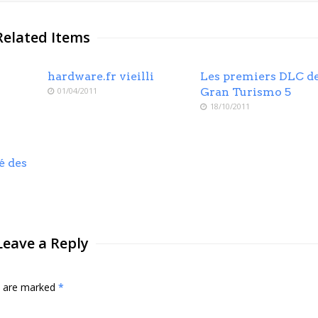
Related Items
hardware.fr vieilli
Les premiers DLC d
01/04/2011
Gran Turismo 5
18/10/2011
:
é des
Leave a Reply
ds are marked
*