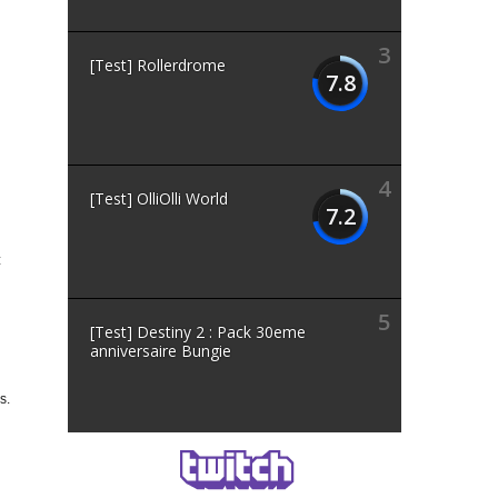
3
[Test] Rollerdrome
7.8
4
[Test] OlliOlli World
7.2
€
5
[Test] Destiny 2 : Pack 30eme
anniversaire Bungie
s.