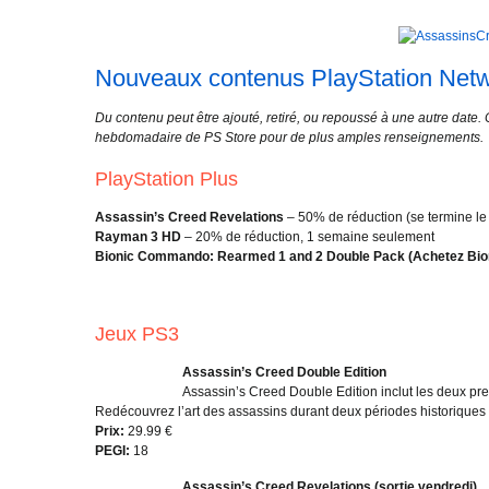
Nouveaux contenus PlayStation Net
Du contenu peut être ajouté, retiré, ou repoussé à une autre date. C
hebdomadaire de PS Store pour de plus amples renseignements.
PlayStation Plus
Assassin’s Creed Revelations
– 50% de réduction (se termine le
Rayman 3 HD
– 20% de réduction, 1 semaine seulement
Bionic Commando: Rearmed 1 and 2 Double Pack (Achetez Bi
Jeux PS3
Assassin’s Creed Double Edition
Assassin’s Creed Double Edition inclut les deux p
Redécouvrez l’art des assassins durant deux périodes historiques 
Prix:
29.99 €
PEGI:
18
Assassin’s Creed Revelations (sortie vendredi)