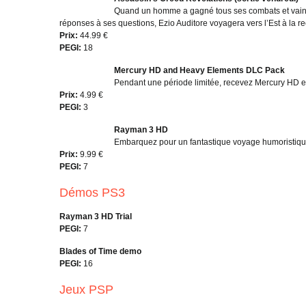
Quand un homme a gagné tous ses combats et vaincu 
réponses à ses questions, Ezio Auditore voyagera vers l’Est à la 
Prix:
44.99 €
PEGI:
18
Mercury HD and Heavy Elements DLC Pack
Pendant une période limitée, recevez Mercury HD et
Prix:
4.99 €
PEGI:
3
Rayman 3 HD
Embarquez pour un fantastique voyage humoristiqu
Prix:
9.99 €
PEGI:
7
Démos PS3
Rayman 3 HD Trial
PEGI:
7
Blades of Time demo
PEGI:
16
Jeux PSP