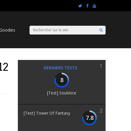
Goodies
12
1
DERNIERS TESTS
8
[Test] Soulstice
2
[Test] Tower Of Fantasy
7.8