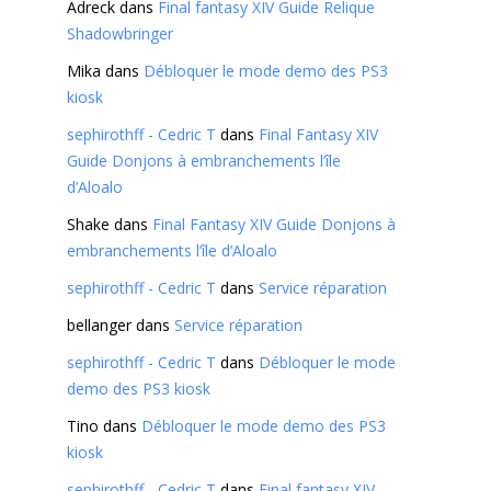
Adreck
dans
Final fantasy XIV Guide Relique
Shadowbringer
Mika
dans
Débloquer le mode demo des PS3
kiosk
sephirothff - Cedric T
dans
Final Fantasy XIV
Guide Donjons à embranchements l’île
d’Aloalo
Shake
dans
Final Fantasy XIV Guide Donjons à
embranchements l’île d’Aloalo
sephirothff - Cedric T
dans
Service réparation
bellanger
dans
Service réparation
sephirothff - Cedric T
dans
Débloquer le mode
demo des PS3 kiosk
Tino
dans
Débloquer le mode demo des PS3
kiosk
sephirothff - Cedric T
dans
Final fantasy XIV