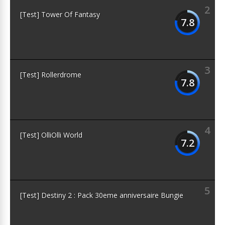
2
[Test] Tower Of Fantasy
7.8
3
[Test] Rollerdrome
7.8
4
[Test] OlliOlli World
7.2
5
[Test] Destiny 2 : Pack 30eme anniversaire Bungie